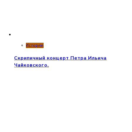
Истории
Скрипичный концерт Петра Ильича
Чайковского.