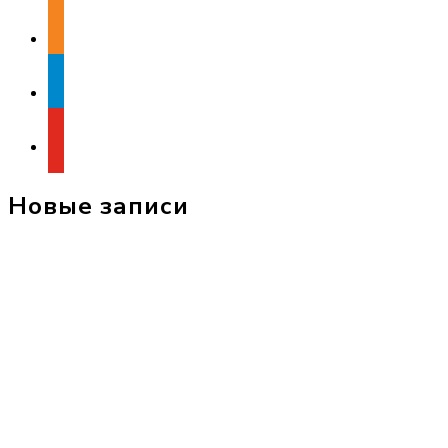
odnoklassniki
telegram
youtube
Новые записи