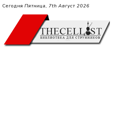
Перейти
Сегодня
Пятница, 7th Август 2026
к
THECELL
содержимому
Sheet Music for Strings