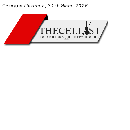
Перейти
Сегодня
Пятница, 31st Июль 2026
к
THECELL
содержимому
Sheet Music for Strings