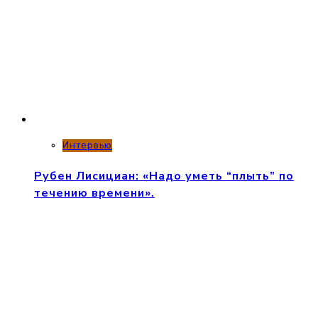
Интервью
Рубен Лисициан: «Надо уметь “плыть” по
течению времени».