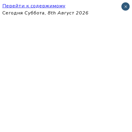
Перейти к содержимому
×
Сегодня
Суббота, 8th Август 2026
THECELL
Sheet Music for Strings