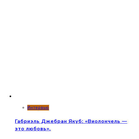
Интервью
Габриэль Джебран Якуб: «Виолончель —
это любовь».