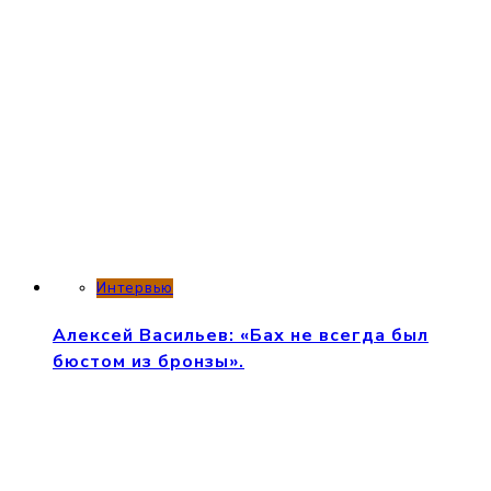
Интервью
Миша
Майский:
«Виолончель
— лишь
инструмент».
25.08.2021
25.08.2021
0
Интервью
Алексей Васильев: «Бах не всегда был
бюстом из бронзы».