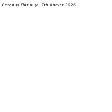
Перейти
Сегодня
Пятница, 7th Август 2026
к
THECELL
содержимому
Sheet Music for Strings