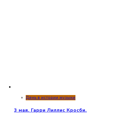
День в истории музыки
3 мая. Гарри Лиллис Кросби.