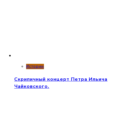
Истории
Скрипичный концерт Петра Ильича
Чайковского.