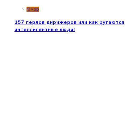
Юмор
157 перлов дирижеров или как ругаются
интеллигентные люди!