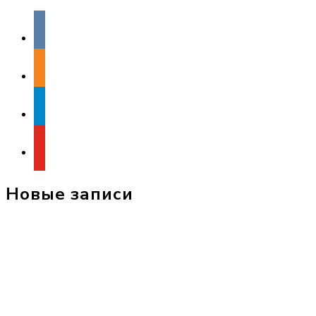
vkontakte
odnoklassniki
telegram
youtube
Новые записи