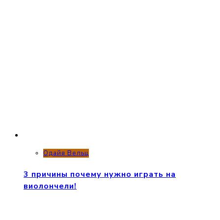
Одайя Вельц
3 причины почему нужно играть на
виолончели!