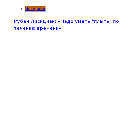
Интервью
Рубен Лисициан: «Надо уметь “плыть” по
течению времени».