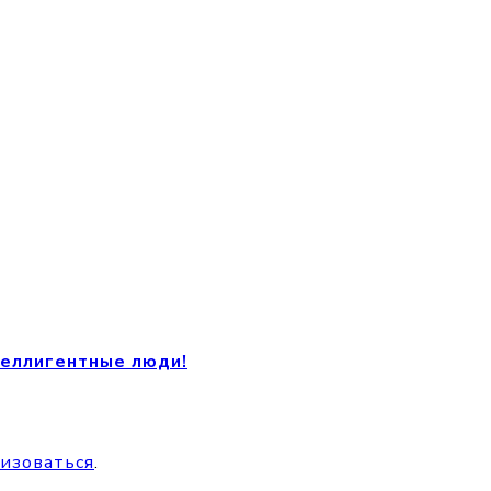
теллигентные люди!
изоваться
.