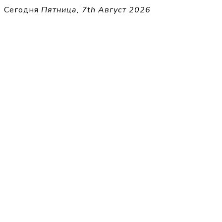
Перейти
Сегодня
Пятница, 7th Август 2026
к
THECELL
содержимому
Sheet Music for Strings