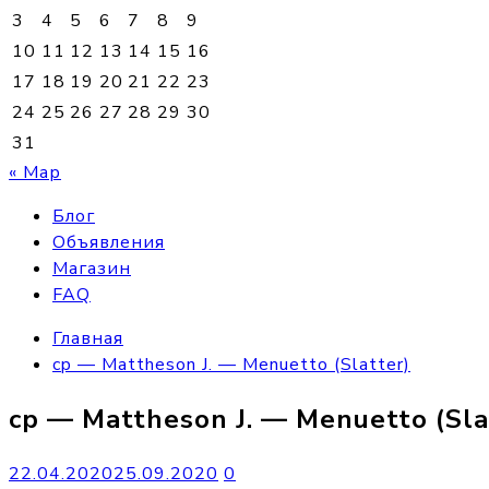
3
4
5
6
7
8
9
10
11
12
13
14
15
16
17
18
19
20
21
22
23
24
25
26
27
28
29
30
31
« Мар
Блог
Объявления
Магазин
FAQ
Главная
cp — Mattheson J. — Menuetto (Slatter)
cp — Mattheson J. — Menuetto (Sla
22.04.2020
25.09.2020
0