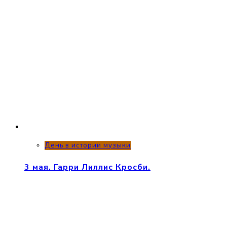
День в истории музыки
3 мая. Гарри Лиллис Кросби.