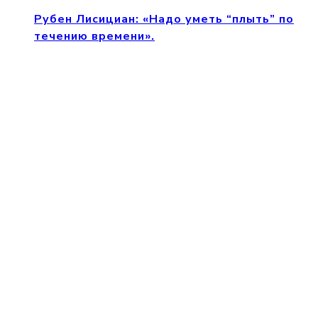
Рубен Лисициан: «Надо уметь “плыть” по
течению времени».