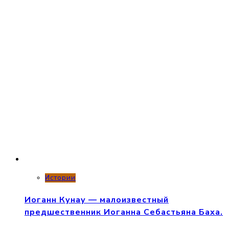
Истории
Иоганн Кунау — малоизвестный
предшественник Иоганна Себастьяна Баха.