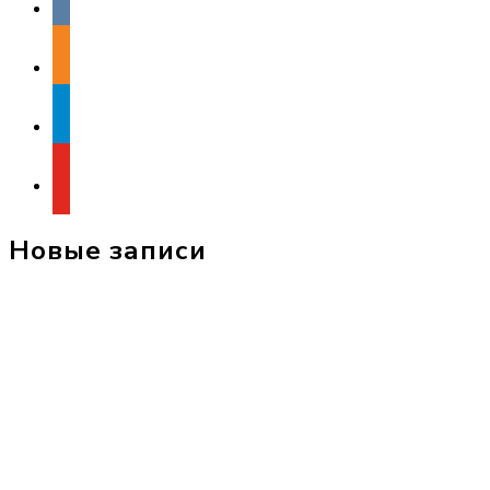
odnoklassniki
telegram
youtube
Новые записи