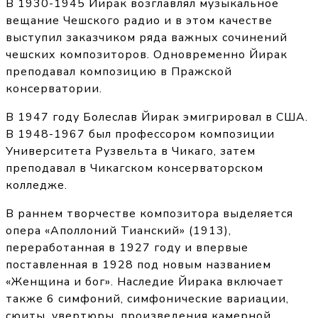
В 1930-1945 Йирак возглавлял музыкальное
вещание Чешского радио и в этом качестве
выступил заказчиком ряда важных сочинений
чешских композиторов. Одновременно Йирак
преподавал композицию в Пражской
консерватории.
В 1947 году Болеслав Йирак эмигрировал в США.
В 1948-1967 был профессором композиции
Университета Рузвельта в Чикаго, затем
преподавал в Чикагском консерваторском
колледже.
В раннем творчестве композитора выделяется
опера «Аполлоний Тианский» (1913),
переработанная в 1927 году и впервые
поставленная в 1928 под новым названием
«Женщина и бог». Наследие Йирака включает
также 6 симфоний, симфонические вариации,
сюиты, увертюры, произведения камерной