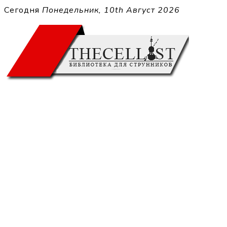
Перейти
Сегодня
Понедельник, 10th Август 2026
к
THECELL
содержимому
Sheet Music for Strings