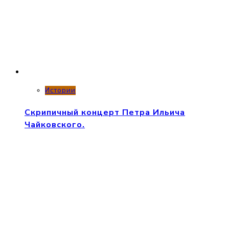
Истории
Скрипичный концерт Петра Ильича
Чайковского.