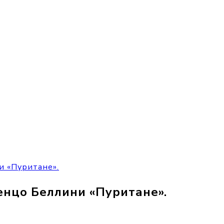
и «Пуритане».
енцо Беллини «Пуритане».