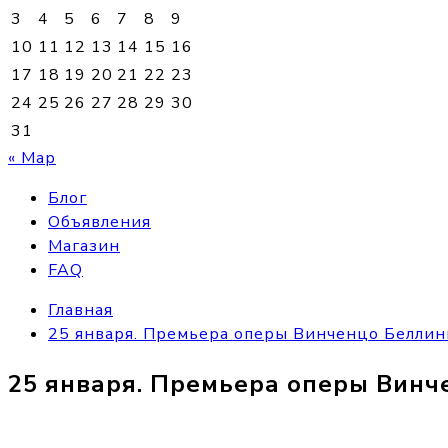
3
4
5
6
7
8
9
10
11
12
13
14
15
16
17
18
19
20
21
22
23
24
25
26
27
28
29
30
31
« Мар
Блог
Объявления
Магазин
FAQ
Главная
25 января. Премьера оперы Винченцо Беллин
25 января. Премьера оперы Винч