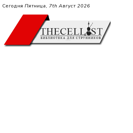
Перейти
Сегодня
Пятница, 7th Август 2026
к
THECELL
содержимому
Sheet Music for Strings