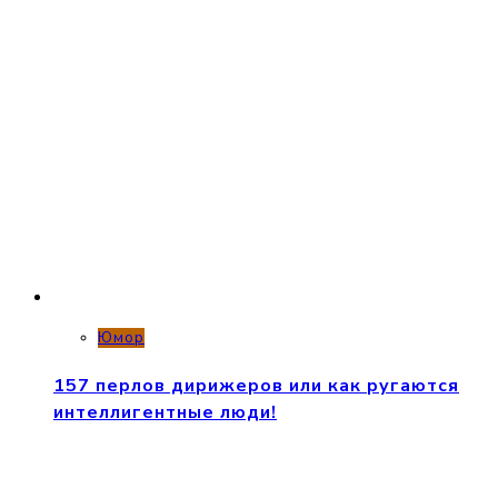
Юмор
157 перлов дирижеров или как ругаются
интеллигентные люди!