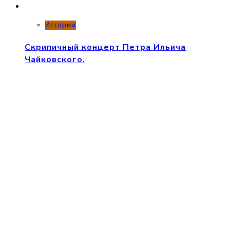
Истории
Скрипичный концерт Петра Ильича
Чайковского.