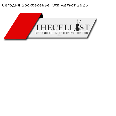
Перейти
Сегодня
Воскресенье, 9th Август 2026
к
THECELL
содержимому
Sheet Music for Strings