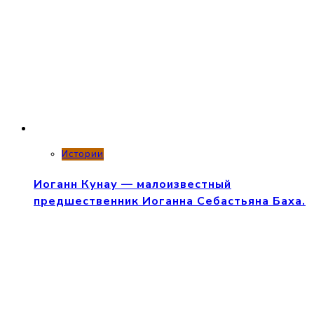
Истории
Иоганн Кунау — малоизвестный
предшественник Иоганна Себастьяна Баха.