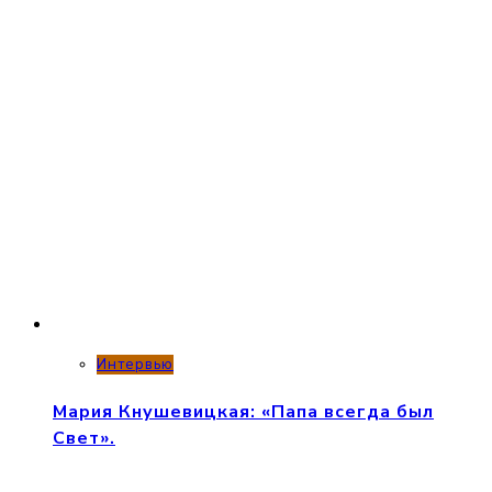
Интервью
Мария Кнушевицкая: «Папа всегда был
Свет».