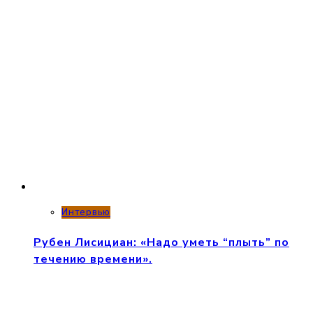
Интервью
Рубен Лисициан: «Надо уметь “плыть” по
течению времени».