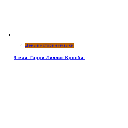
День в истории музыки
3 мая. Гарри Лиллис Кросби.