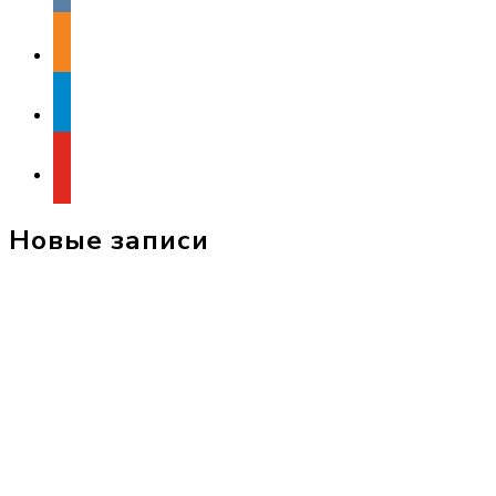
odnoklassniki
telegram
youtube
Новые записи