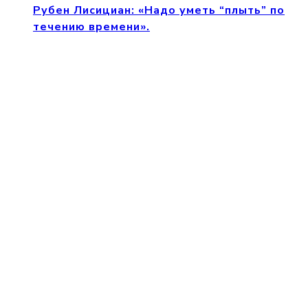
Рубен Лисициан: «Надо уметь “плыть” по
течению времени».