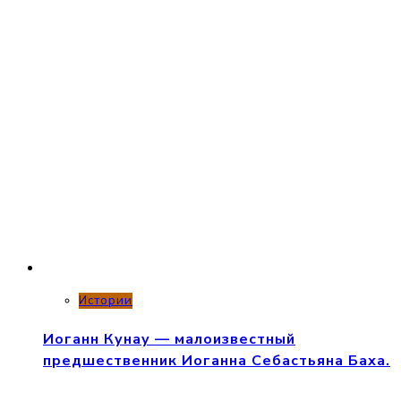
Истории
Иоганн Кунау — малоизвестный
предшественник Иоганна Себастьяна Баха.