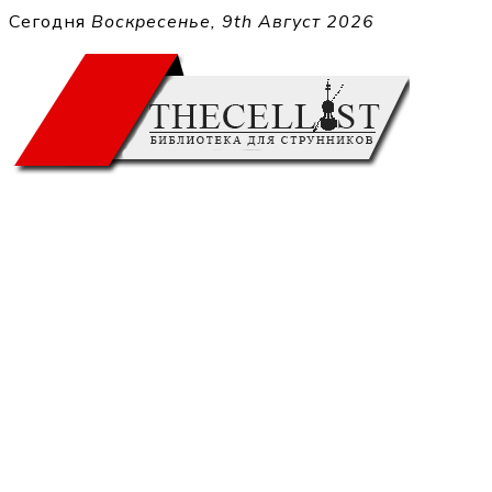
Перейти
Сегодня
Воскресенье, 9th Август 2026
к
THECELL
содержимому
Sheet Music for Strings