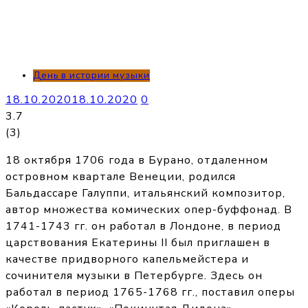
День в истории музыки
18.10.2020
18.10.2020
0
3.7
(
3
)
18 октября 1706 года в Бурано, отдаленном
островном квартале Венеции, родился
Бальдассаре Галуппи, итальянский композитор,
автор множества комических опер-буффонад. В
1741-1743 гг. он работал в Лондоне, в период
царствования Екатерины II был приглашен в
качестве придворного капельмейстера и
сочинителя музыки в Петербурге. Здесь он
работал в период 1765-1768 гг., поставил оперы