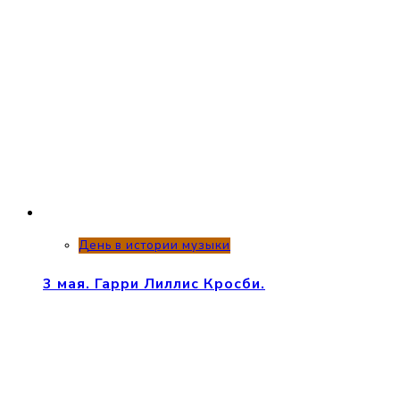
День в истории музыки
3 мая. Гарри Лиллис Кросби.