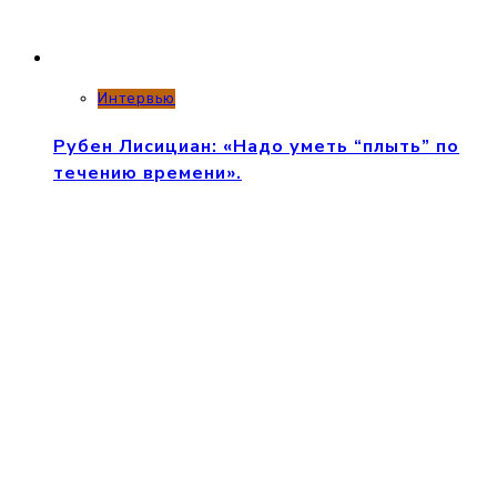
Интервью
Рубен Лисициан: «Надо уметь “плыть” по
течению времени».