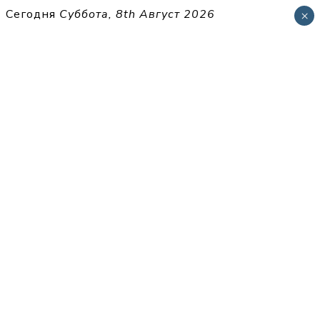
Перейти
Сегодня
Суббота, 8th Август 2026
×
к
THECELL
содержимому
Sheet Music for Strings