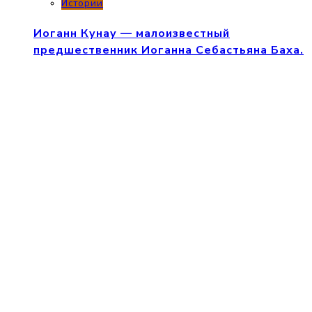
Истории
Иоганн Кунау — малоизвестный
предшественник Иоганна Себастьяна Баха.