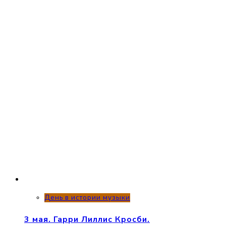
День в истории музыки
3 мая. Гарри Лиллис Кросби.