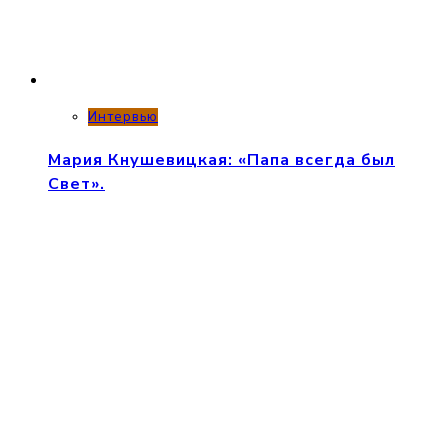
Интервью
Мария Кнушевицкая: «Папа всегда был
Свет».