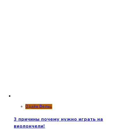
Одайя Вельц
3 причины почему нужно играть на
виолончели!