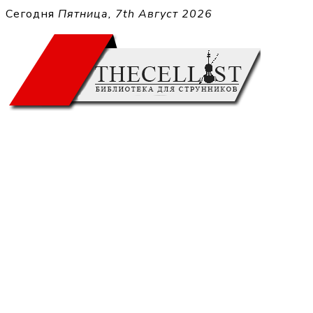
Перейти
Сегодня
Пятница, 7th Август 2026
к
THECELL
содержимому
Sheet Music for Strings