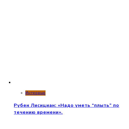
Интервью
Рубен Лисициан: «Надо уметь “плыть” по
течению времени».