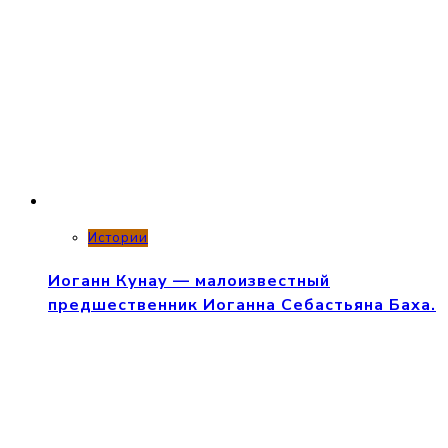
Истории
Иоганн Кунау — малоизвестный
предшественник Иоганна Себастьяна Баха.