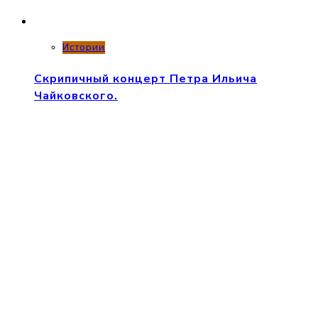
Истории
Скрипичный концерт Петра Ильича
Чайковского.