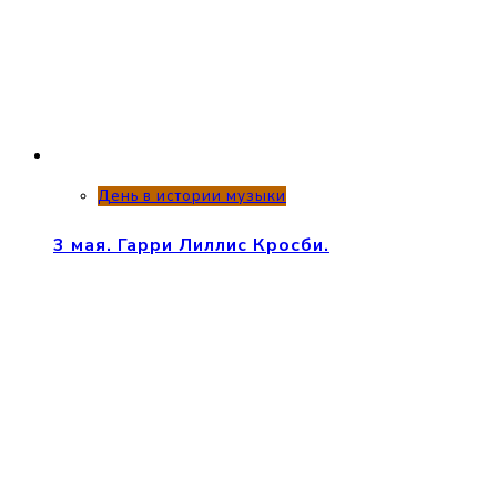
День в истории музыки
3 мая. Гарри Лиллис Кросби.