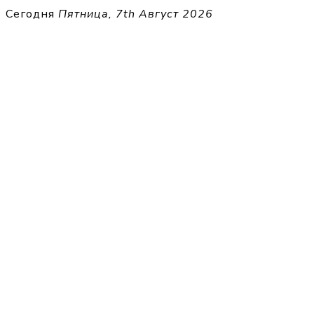
Перейти
Сегодня
Пятница, 7th Август 2026
к
THECELL
содержимому
Sheet Music for Strings