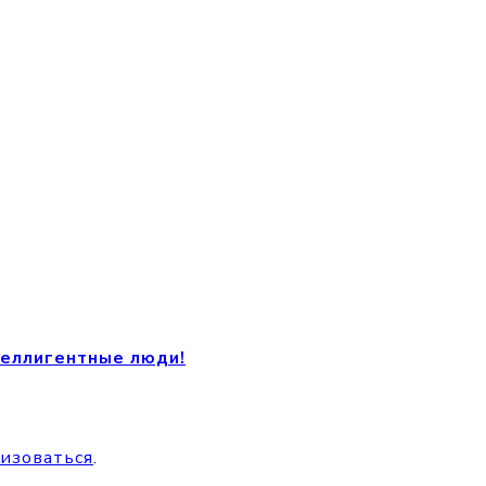
теллигентные люди!
изоваться
.