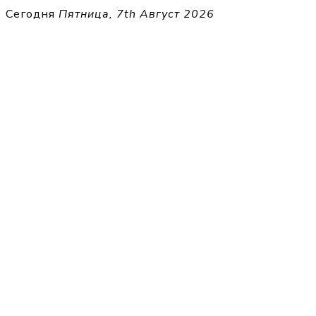
Перейти
Сегодня
Пятница, 7th Август 2026
к
THECELL
содержимому
Sheet Music for Strings