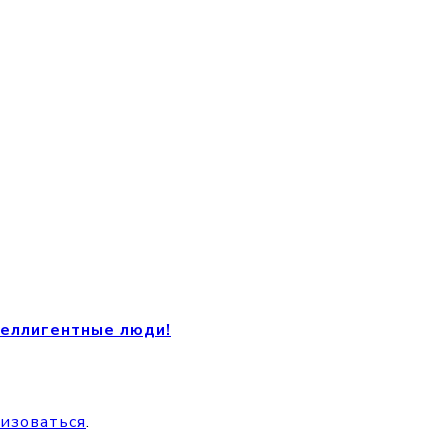
теллигентные люди!
изоваться
.