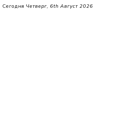
Перейти
Сегодня
Четверг, 6th Август 2026
к
THECELL
содержимому
Sheet Music for Strings