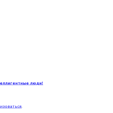
теллигентные люди!
изоваться
.