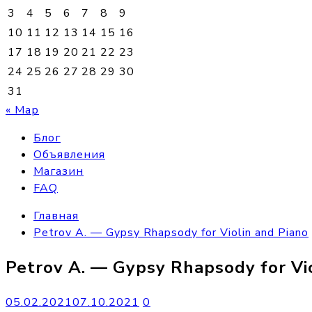
3
4
5
6
7
8
9
10
11
12
13
14
15
16
17
18
19
20
21
22
23
24
25
26
27
28
29
30
31
« Мар
Блог
Объявления
Магазин
FAQ
Главная
Petrov A. — Gypsy Rhapsody for Violin and Piano
Petrov A. — Gypsy Rhapsody for Vi
05.02.2021
07.10.2021
0