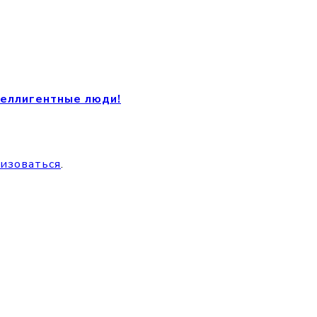
теллигентные люди!
изоваться
.