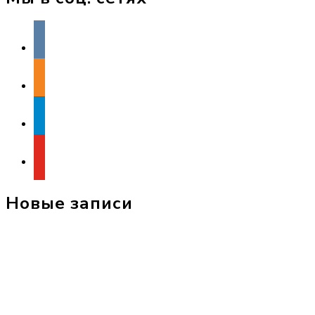
vkontakte
odnoklassniki
telegram
youtube
Новые записи