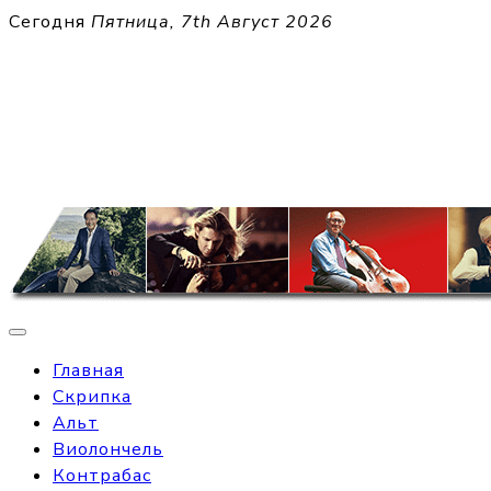
Перейти
Сегодня
Пятница, 7th Август 2026
к
THECELL
содержимому
Sheet Music for Strings
Главная
Скрипка
Альт
Виолончель
Контрабас