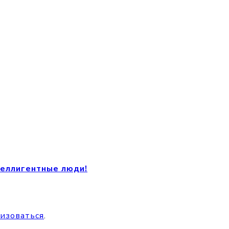
теллигентные люди!
изоваться
.