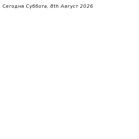
Перейти
Сегодня
Суббота, 8th Август 2026
к
THECELL
содержимому
Sheet Music for Strings