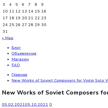
3
4
5
6
7
8
9
10
11
12
13
14
15
16
17
18
19
20
21
22
23
24
25
26
27
28
29
30
31
« Мар
Блог
Объявления
Магазин
FAQ
Главная
New Works of Soviet Composers for Violin Solo 
New Works of Soviet Composers for
05.02.2021
05.10.2021
0