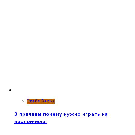
Одайя Вельц
3 причины почему нужно играть на
виолончели!