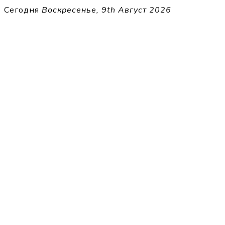
Перейти
Сегодня
Воскресенье, 9th Август 2026
к
THECELL
содержимому
Sheet Music for Strings