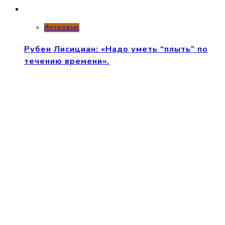
Интервью
Рубен Лисициан: «Надо уметь “плыть” по
течению времени».