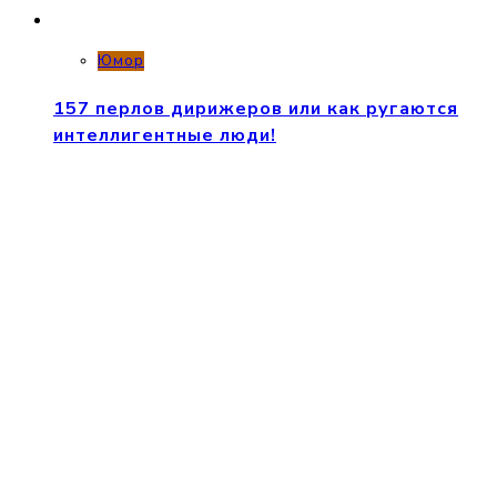
Юмор
157 перлов дирижеров или как ругаются
интеллигентные люди!