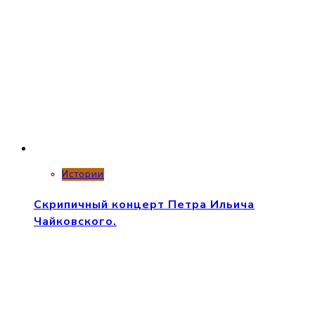
Истории
Скрипичный концерт Петра Ильича
Чайковского.