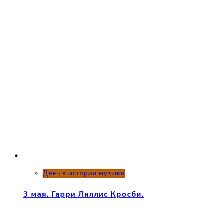
День в истории музыки
3 мая. Гарри Лиллис Кросби.