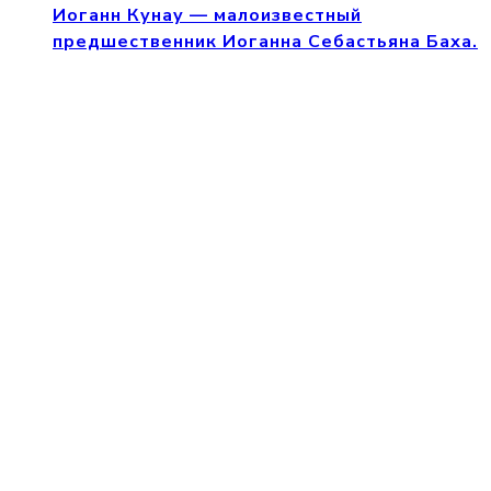
Иоганн Кунау — малоизвестный
предшественник Иоганна Себастьяна Баха.