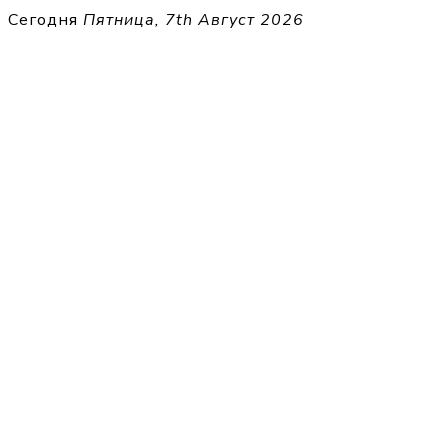
Перейти
Сегодня
Пятница, 7th Август 2026
к
THECELL
содержимому
Sheet Music for Strings