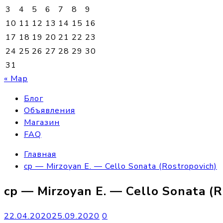
3
4
5
6
7
8
9
10
11
12
13
14
15
16
17
18
19
20
21
22
23
24
25
26
27
28
29
30
31
« Мар
Блог
Объявления
Магазин
FAQ
Главная
cp — Mirzoyan E. — Cello Sonata (Rostropovich)
cp — Mirzoyan E. — Cello Sonata (R
22.04.2020
25.09.2020
0