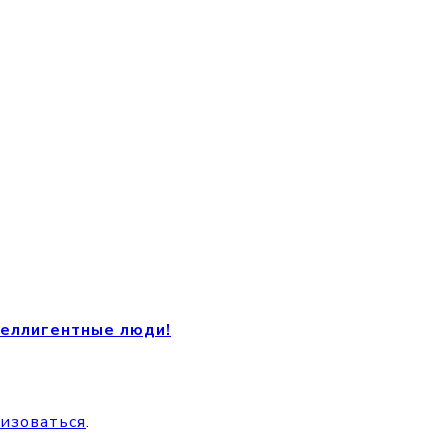
теллигентные люди!
изоваться
.