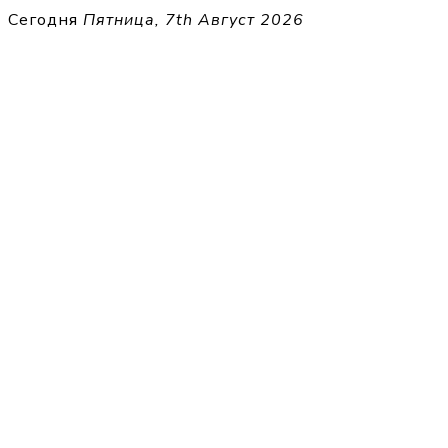
Перейти
Сегодня
Пятница, 7th Август 2026
к
THECELL
содержимому
Sheet Music for Strings