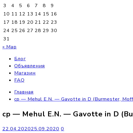
3
4
5
6
7
8
9
10
11
12
13
14
15
16
17
18
19
20
21
22
23
24
25
26
27
28
29
30
31
« Мар
Блог
Объявления
Магазин
FAQ
Главная
cp — Mehul E.N. — Gavotte in D (Burmester, Moff
cp — Mehul E.N. — Gavotte in D (Bu
22.04.2020
25.09.2020
0