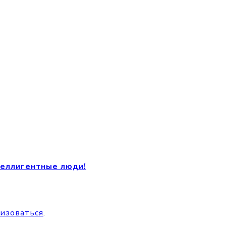
теллигентные люди!
изоваться
.