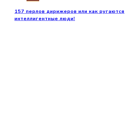
157 перлов дирижеров или как ругаются
интеллигентные люди!