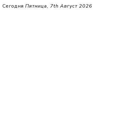
Перейти
Сегодня
Пятница, 7th Август 2026
к
THECELL
содержимому
Sheet Music for Strings