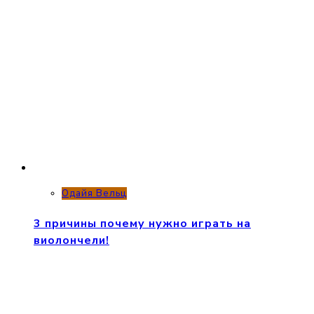
Одайя Вельц
3 причины почему нужно играть на
виолончели!