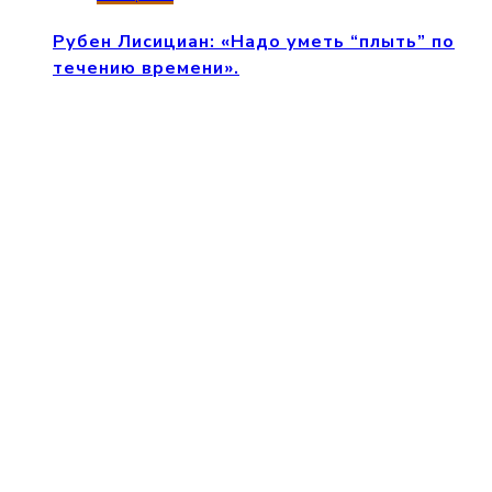
Рубен Лисициан: «Надо уметь “плыть” по
течению времени».