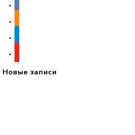
odnoklassniki
telegram
youtube
Новые записи