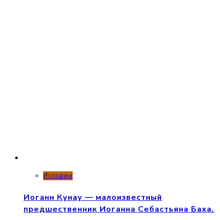
Истории
Иоганн Кунау — малоизвестный
предшественник Иоганна Себастьяна Баха.