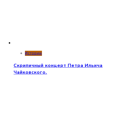
Истории
Скрипичный концерт Петра Ильича
Чайковского.