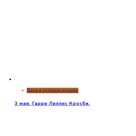
День в истории музыки
3 мая. Гарри Лиллис Кросби.