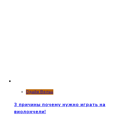
Одайя Вельц
3 причины почему нужно играть на
виолончели!