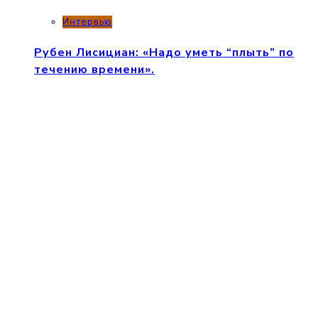
Интервью
Рубен Лисициан: «Надо уметь “плыть” по
течению времени».