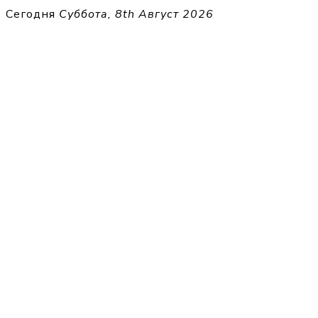
Перейти
Сегодня
Суббота, 8th Август 2026
к
THECELL
содержимому
Sheet Music for Strings