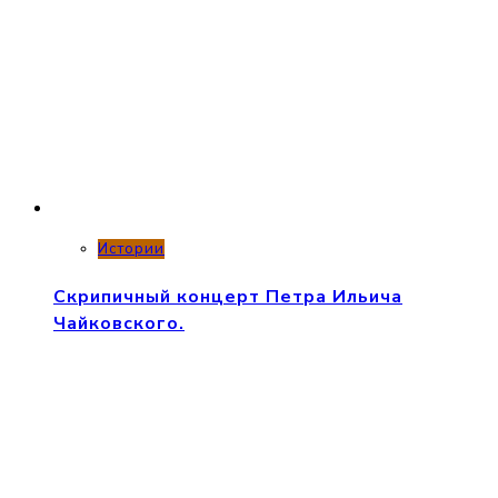
Истории
Скрипичный концерт Петра Ильича
Чайковского.