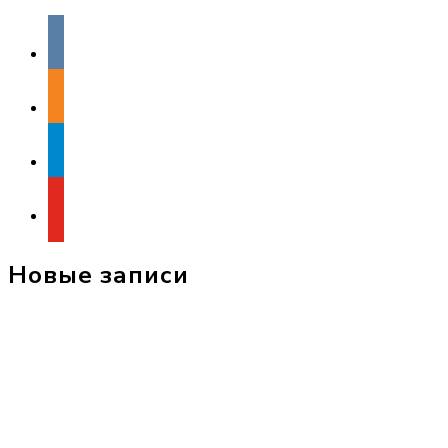
vkontakte
odnoklassniki
telegram
youtube
Новые записи