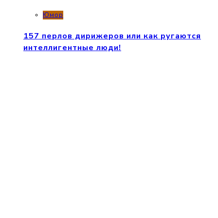
Юмор
157 перлов дирижеров или как ругаются
интеллигентные люди!