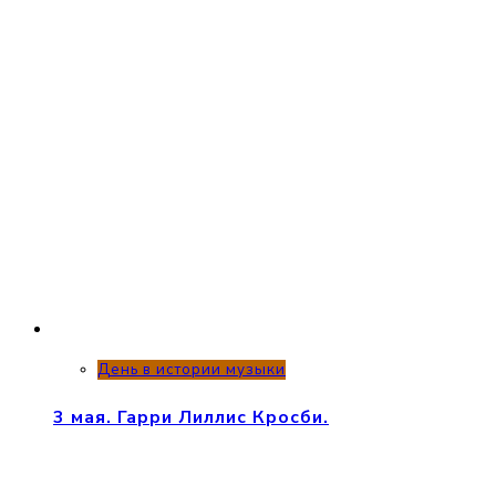
День в истории музыки
3 мая. Гарри Лиллис Кросби.