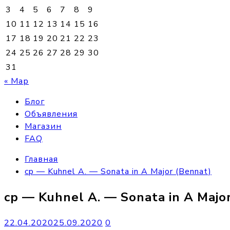
3
4
5
6
7
8
9
10
11
12
13
14
15
16
17
18
19
20
21
22
23
24
25
26
27
28
29
30
31
« Мар
Блог
Объявления
Магазин
FAQ
Главная
cp — Kuhnel A. — Sonata in A Major (Bennat)
cp — Kuhnel A. — Sonata in A Majo
22.04.2020
25.09.2020
0