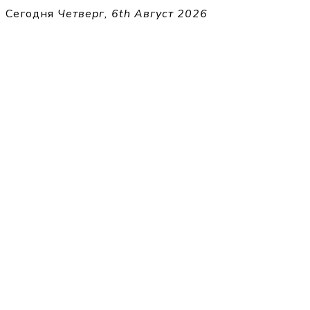
Перейти
Сегодня
Четверг, 6th Август 2026
к
THECELL
содержимому
Sheet Music for Strings