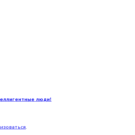
теллигентные люди!
изоваться
.