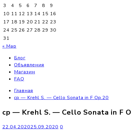
3
4
5
6
7
8
9
10
11
12
13
14
15
16
17
18
19
20
21
22
23
24
25
26
27
28
29
30
31
« Мар
Блог
Объявления
Магазин
FAQ
Главная
cp — Krehl S. — Cello Sonata in F Op.20
cp — Krehl S. — Cello Sonata in F 
22.04.2020
25.09.2020
0