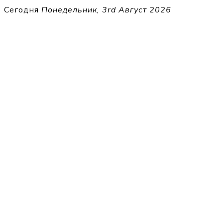
Перейти
Сегодня
Понедельник, 3rd Август 2026
к
THECELL
содержимому
Sheet Music for Strings