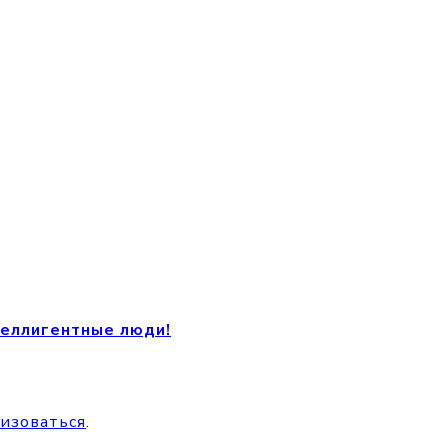
теллигентные люди!
изоваться
.