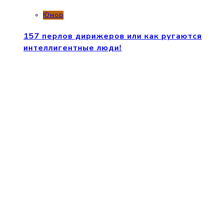
Юмор
157 перлов дирижеров или как ругаются
интеллигентные люди!