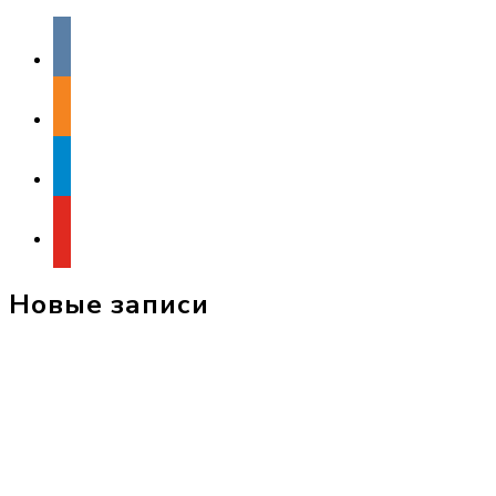
vkontakte
odnoklassniki
telegram
youtube
Новые записи