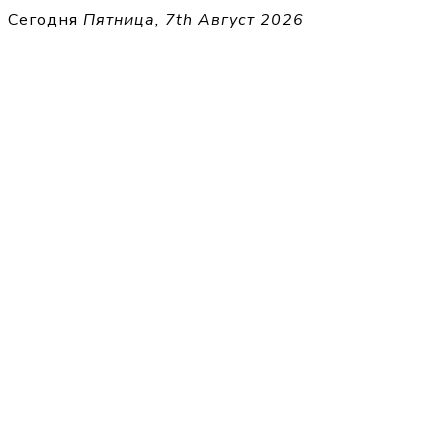
Перейти
Сегодня
Пятница, 7th Август 2026
к
THECELL
содержимому
Sheet Music for Strings