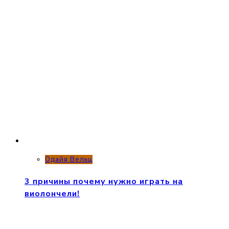
Одайя Вельц
3 причины почему нужно играть на
виолончели!