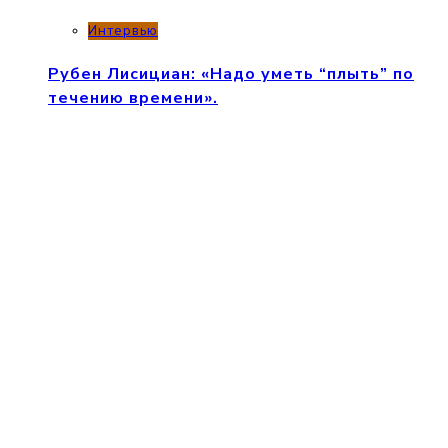
Интервью
Рубен Лисициан: «Надо уметь “плыть” по
течению времени».