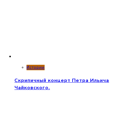
Истории
Скрипичный концерт Петра Ильича
Чайковского.