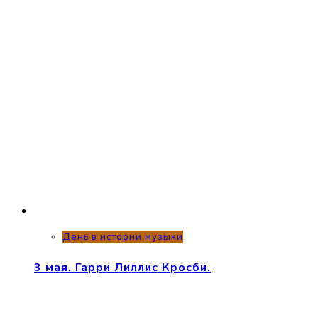
День в истории музыки
3 мая. Гарри Лиллис Кросби.