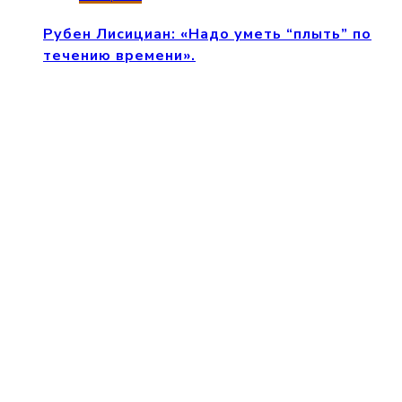
Рубен Лисициан: «Надо уметь “плыть” по
течению времени».