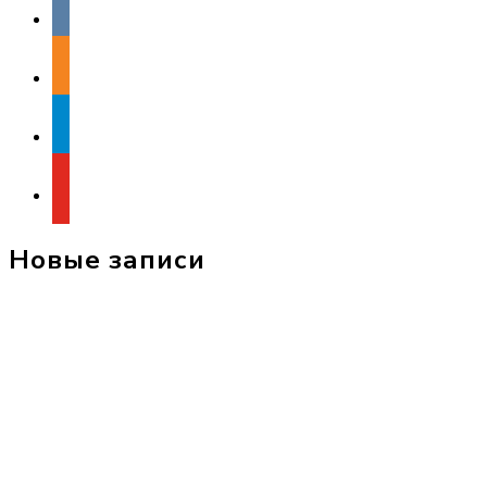
odnoklassniki
telegram
youtube
Новые записи