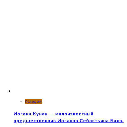
Истории
Иоганн Кунау — малоизвестный
предшественник Иоганна Себастьяна Баха.