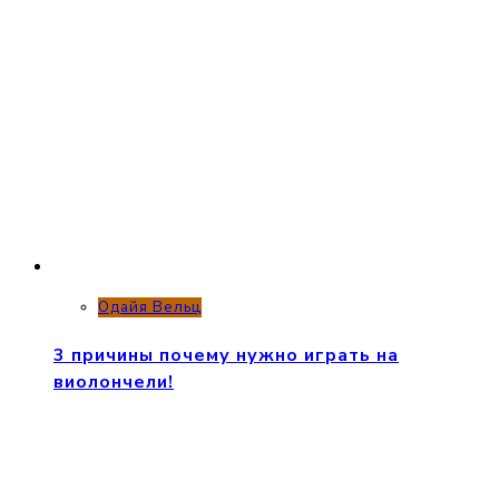
Одайя Вельц
3 причины почему нужно играть на
виолончели!