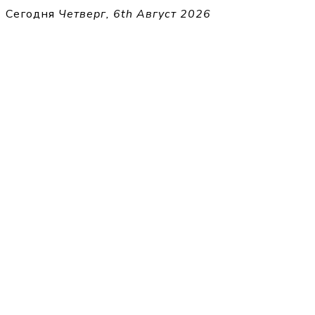
Перейти
Сегодня
Четверг, 6th Август 2026
к
THECELL
содержимому
Sheet Music for Strings