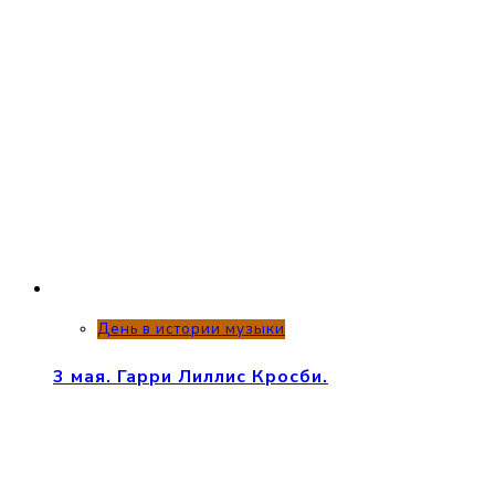
День в истории музыки
3 мая. Гарри Лиллис Кросби.