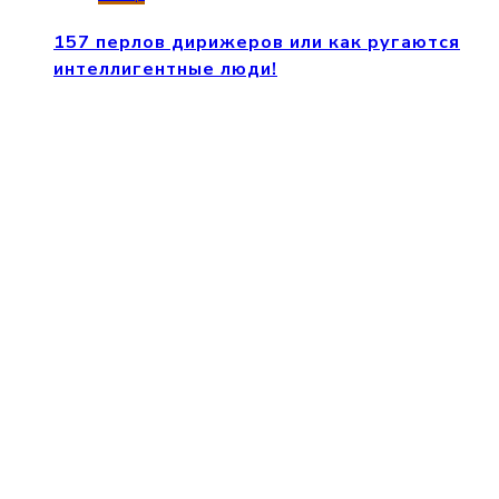
157 перлов дирижеров или как ругаются
интеллигентные люди!