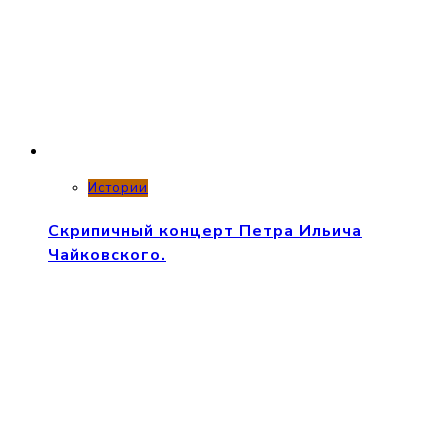
Истории
Скрипичный концерт Петра Ильича
Чайковского.