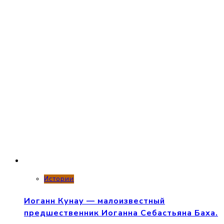
Истории
Иоганн Кунау — малоизвестный
предшественник Иоганна Себастьяна Баха.