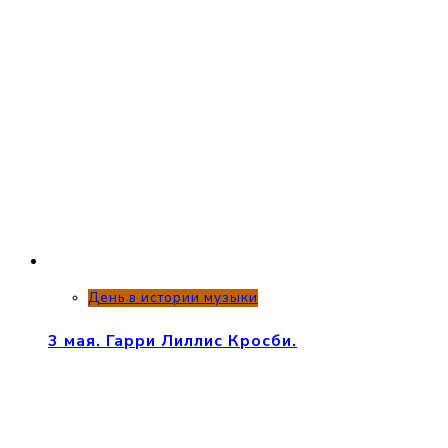
День в истории музыки
3 мая. Гарри Лиллис Кросби.