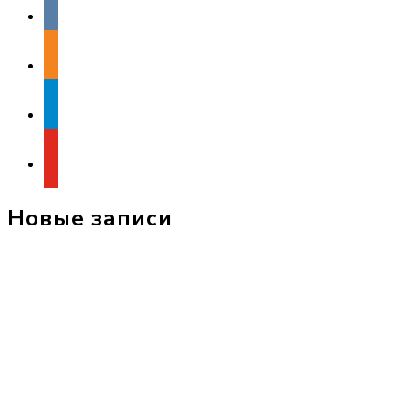
odnoklassniki
telegram
youtube
Новые записи