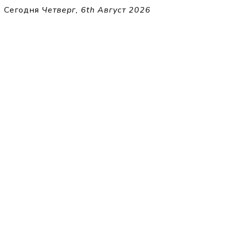
Перейти
Сегодня
Четверг, 6th Август 2026
к
THECELL
содержимому
Sheet Music for Strings