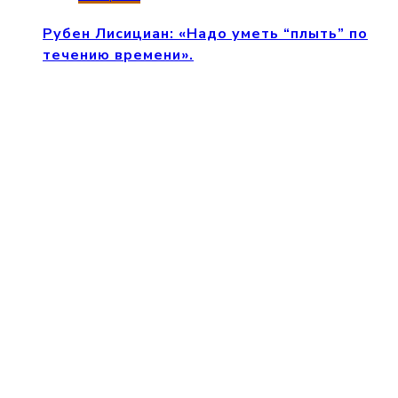
Рубен Лисициан: «Надо уметь “плыть” по
течению времени».