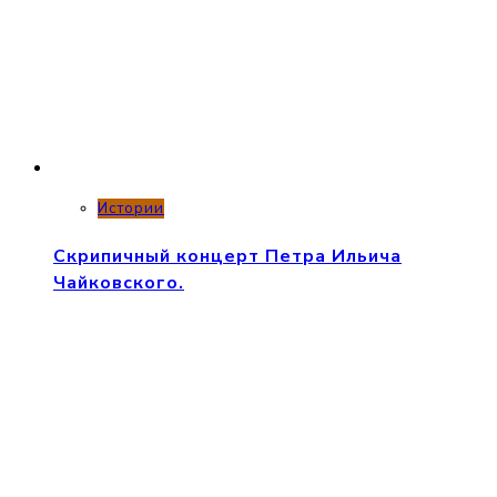
Истории
Скрипичный концерт Петра Ильича
Чайковского.