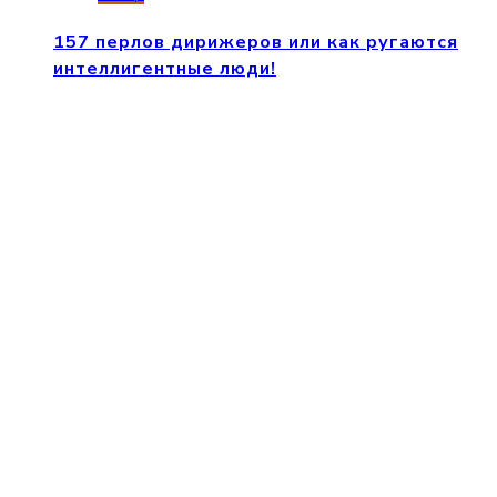
157 перлов дирижеров или как ругаются
интеллигентные люди!