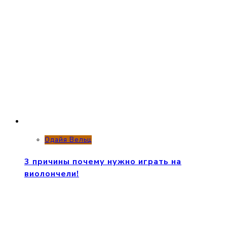
Одайя Вельц
3 причины почему нужно играть на
виолончели!