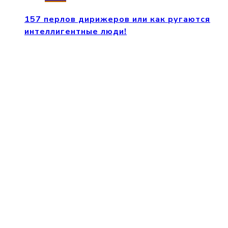
157 перлов дирижеров или как ругаются
интеллигентные люди!