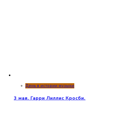
День в истории музыки
3 мая. Гарри Лиллис Кросби.