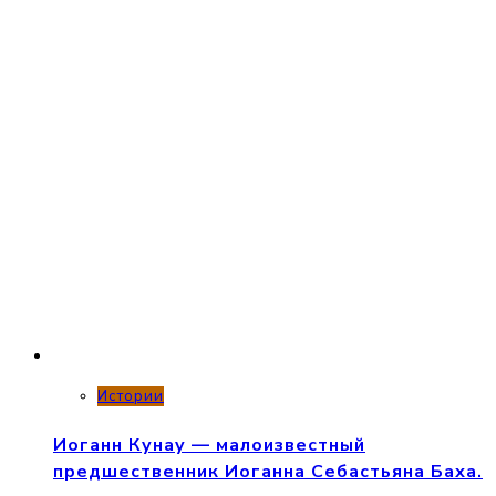
Истории
Иоганн Кунау — малоизвестный
предшественник Иоганна Себастьяна Баха.