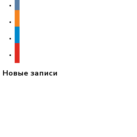
odnoklassniki
telegram
youtube
Новые записи