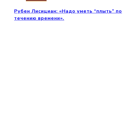
Рубен Лисициан: «Надо уметь “плыть” по
течению времени».