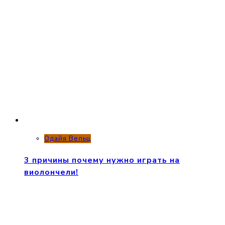
Одайя Вельц
3 причины почему нужно играть на
виолончели!