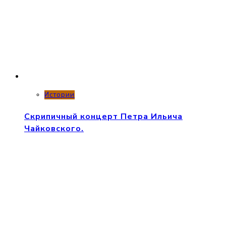
Истории
Скрипичный концерт Петра Ильича
Чайковского.