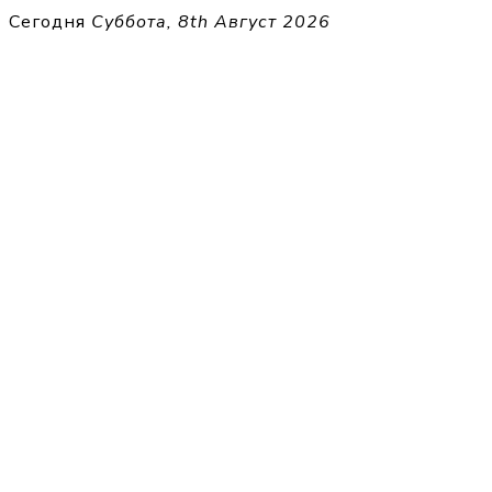
Перейти
Сегодня
Суббота, 8th Август 2026
к
THECELL
содержимому
Sheet Music for Strings