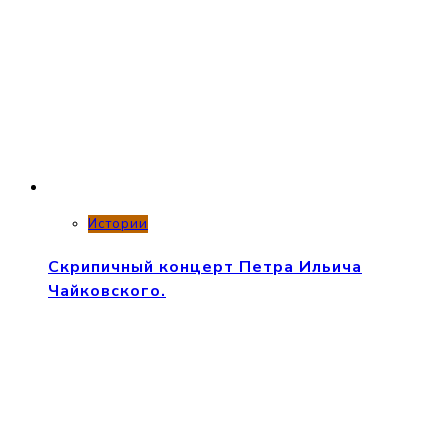
Истории
Скрипичный концерт Петра Ильича
Чайковского.