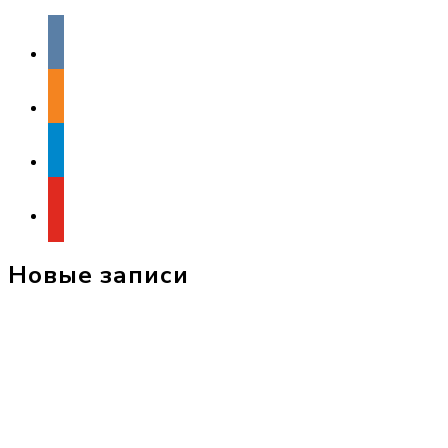
vkontakte
odnoklassniki
telegram
youtube
Новые записи