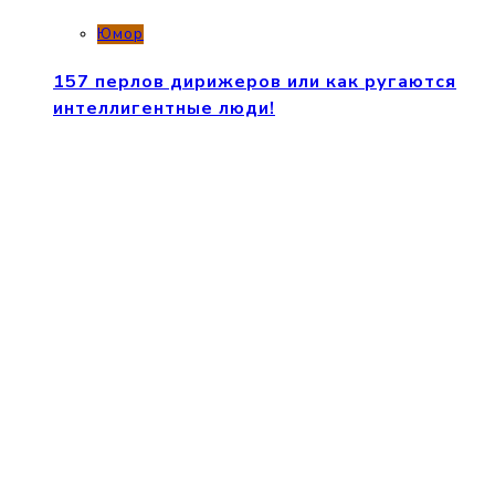
Юмор
157 перлов дирижеров или как ругаются
интеллигентные люди!