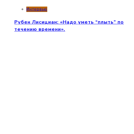
Интервью
Рубен Лисициан: «Надо уметь “плыть” по
течению времени».