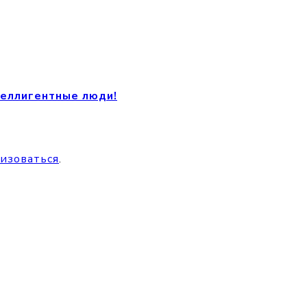
теллигентные люди!
изоваться
.