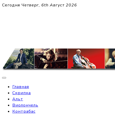
Перейти
Сегодня
Четверг, 6th Август 2026
к
THECELL
содержимому
Sheet Music for Strings
Главная
Скрипка
Альт
Виолончель
Контрабас