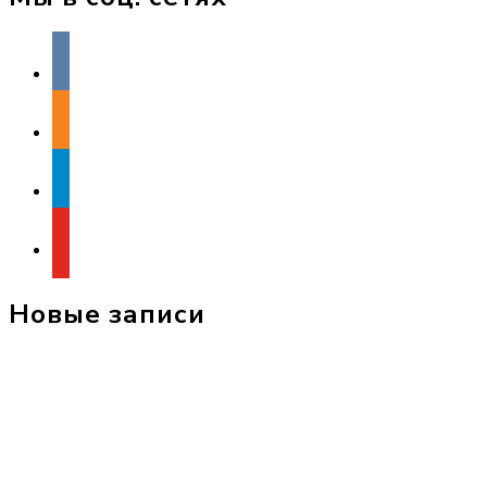
vkontakte
odnoklassniki
telegram
youtube
Новые записи