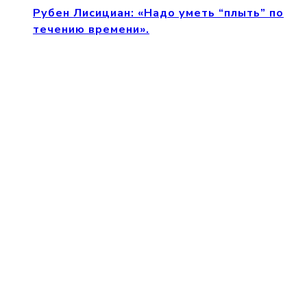
Рубен Лисициан: «Надо уметь “плыть” по
течению времени».