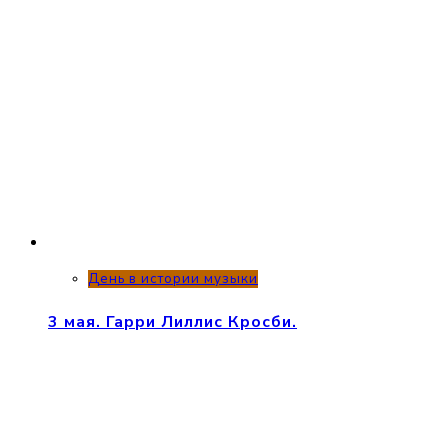
День в истории музыки
3 мая. Гарри Лиллис Кросби.