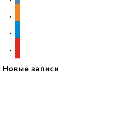
odnoklassniki
telegram
youtube
Новые записи