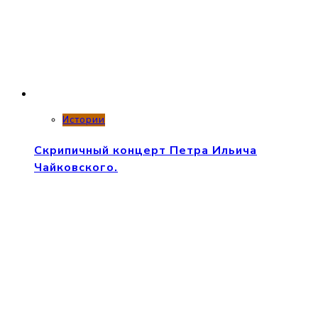
Истории
Скрипичный концерт Петра Ильича
Чайковского.