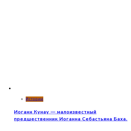
Истории
Иоганн Кунау — малоизвестный
предшественник Иоганна Себастьяна Баха.