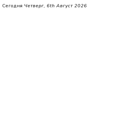
Перейти
Сегодня
Четверг, 6th Август 2026
к
THECELL
содержимому
Sheet Music for Strings