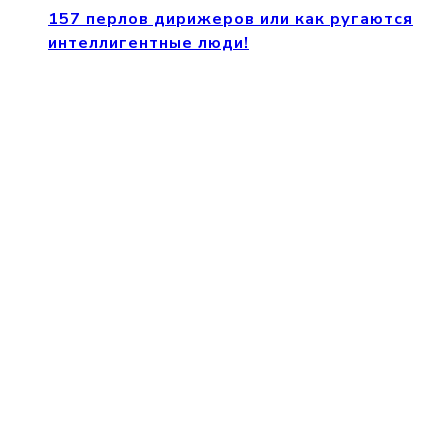
157 перлов дирижеров или как ругаются
интеллигентные люди!