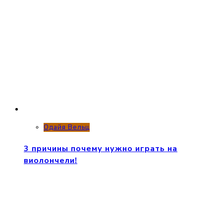
Одайя Вельц
3 причины почему нужно играть на
виолончели!