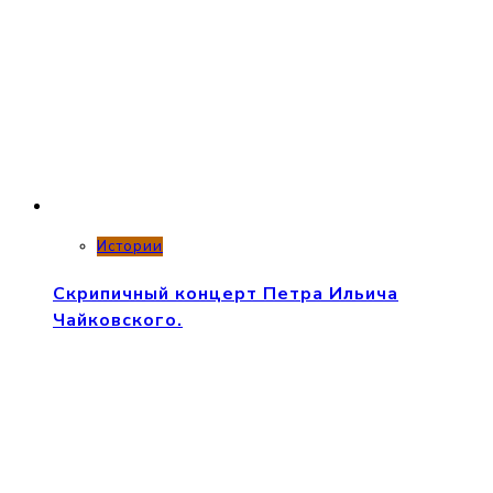
Истории
Скрипичный концерт Петра Ильича
Чайковского.