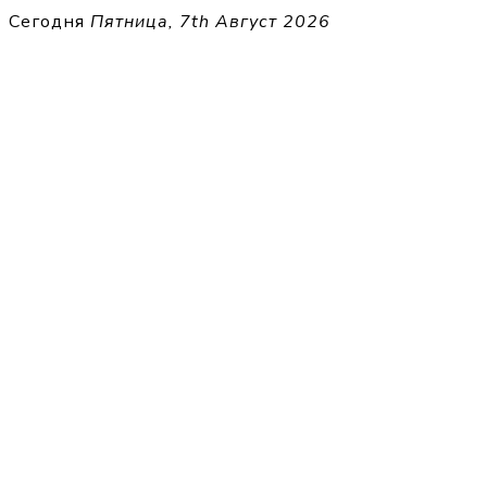
Перейти
Сегодня
Пятница, 7th Август 2026
к
THECELL
содержимому
Sheet Music for Strings