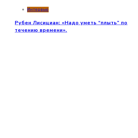
Интервью
Рубен Лисициан: «Надо уметь “плыть” по
течению времени».