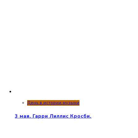
День в истории музыки
3 мая. Гарри Лиллис Кросби.