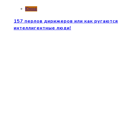
Юмор
157 перлов дирижеров или как ругаются
интеллигентные люди!