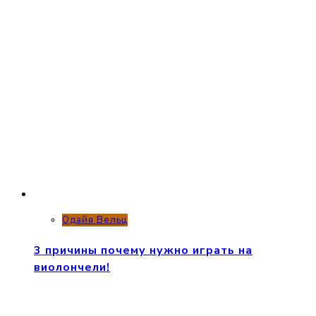
Одайя Вельц
3 причины почему нужно играть на
виолончели!