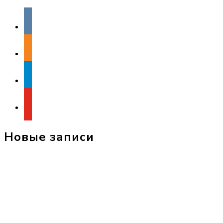
vkontakte
odnoklassniki
telegram
youtube
Новые записи