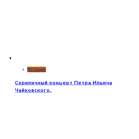
Истории
Скрипичный концерт Петра Ильича
Чайковского.