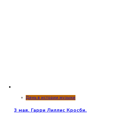
День в истории музыки
3 мая. Гарри Лиллис Кросби.