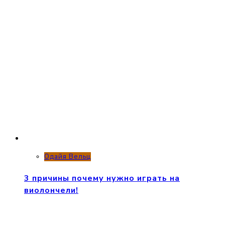
Одайя Вельц
3 причины почему нужно играть на
виолончели!