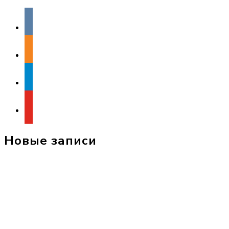
vkontakte
odnoklassniki
telegram
youtube
Новые записи