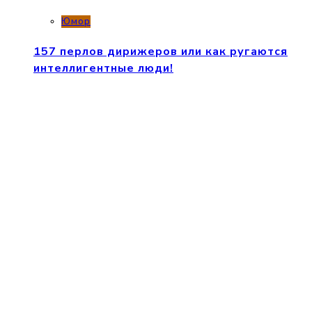
Юмор
157 перлов дирижеров или как ругаются
интеллигентные люди!