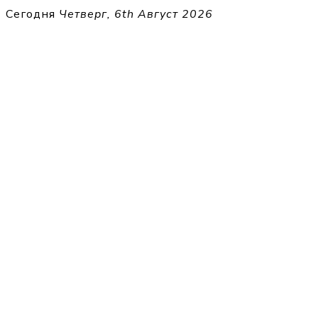
Перейти
Сегодня
Четверг, 6th Август 2026
к
THECELL
содержимому
Sheet Music for Strings