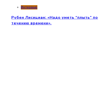
Интервью
Рубен Лисициан: «Надо уметь “плыть” по
течению времени».