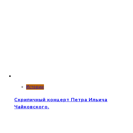
Истории
Скрипичный концерт Петра Ильича
Чайковского.