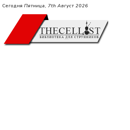
Перейти
Сегодня
Пятница, 7th Август 2026
к
THECELL
содержимому
Sheet Music for Strings