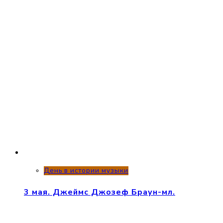
День в истории музыки
3 мая. Джеймс Джозеф Браун-мл.