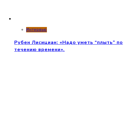
Интервью
Рубен Лисициан: «Надо уметь “плыть” по
течению времени».