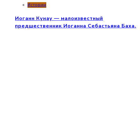
Истории
Иоганн Кунау — малоизвестный
предшественник Иоганна Себастьяна Баха.