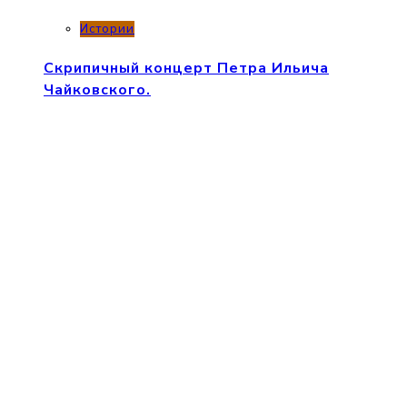
Истории
Скрипичный концерт Петра Ильича
Чайковского.