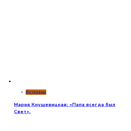
Интервью
Мария Кнушевицкая: «Папа всегда был
Свет».