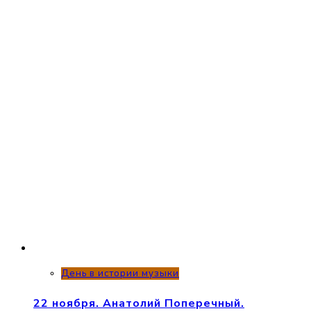
День в истории музыки
22 ноября. Анатолий Поперечный.