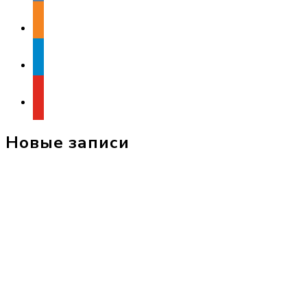
odnoklassniki
telegram
youtube
Новые записи