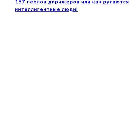
157 перлов дирижеров или как ругаются
интеллигентные люди!