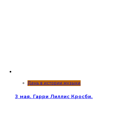
День в истории музыки
3 мая. Гарри Лиллис Кросби.