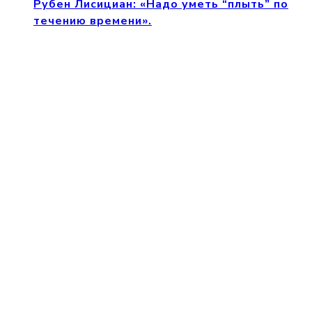
Рубен Лисициан: «Надо уметь “плыть” по
течению времени».