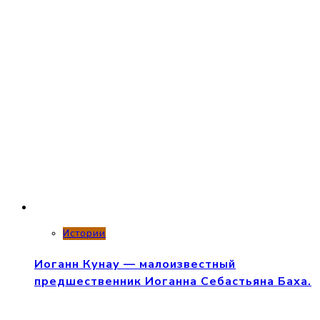
Истории
Иоганн Кунау — малоизвестный
предшественник Иоганна Себастьяна Баха.