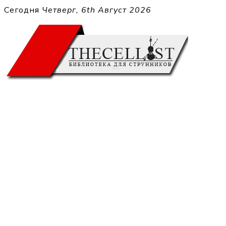
Перейти
Сегодня
Четверг, 6th Август 2026
к
THECELL
содержимому
Sheet Music for Strings