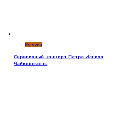
Истории
Скрипичный концерт Петра Ильича
Чайковского.