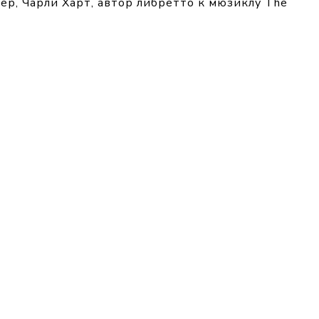
р, Чарли Харт, автор либретто к мюзиклу The