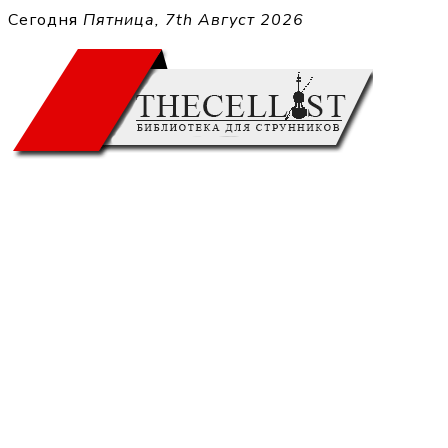
Перейти
Сегодня
Пятница, 7th Август 2026
к
THECELL
содержимому
Sheet Music for Strings