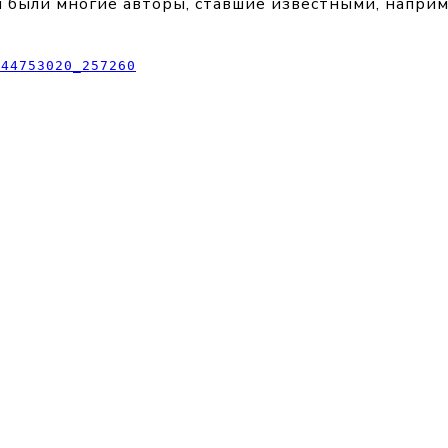
были многие авторы, ставшие известными, наприме
-44753020_257260