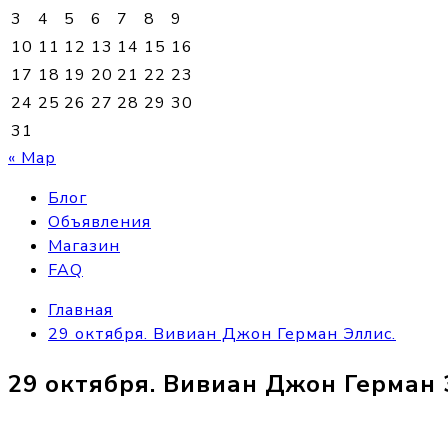
3
4
5
6
7
8
9
10
11
12
13
14
15
16
17
18
19
20
21
22
23
24
25
26
27
28
29
30
31
« Мар
Блог
Объявления
Магазин
FAQ
Главная
29 октября. Вивиан Джон Герман Эллис.
29 октября. Вивиан Джон Герман 