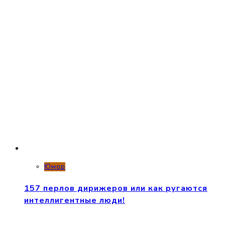
Юмор
157 перлов дирижеров или как ругаются
интеллигентные люди!