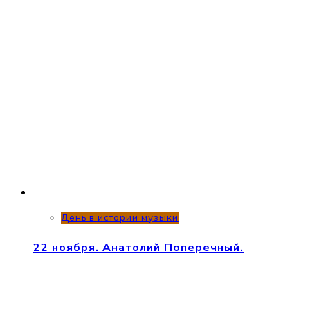
День в истории музыки
22 ноября. Анатолий Поперечный.