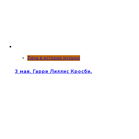
День в истории музыки
3 мая. Гарри Лиллис Кросби.