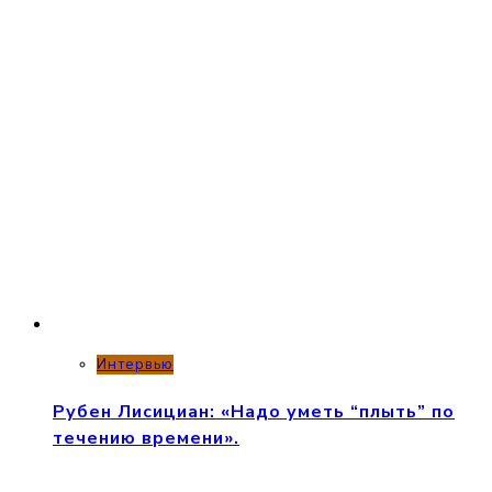
Интервью
Рубен Лисициан: «Надо уметь “плыть” по
течению времени».