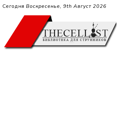
Перейти
Сегодня
Воскресенье, 9th Август 2026
к
THECELL
содержимому
Sheet Music for Strings