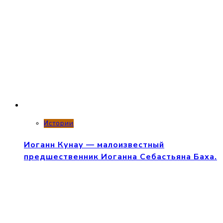
Истории
Иоганн Кунау — малоизвестный
предшественник Иоганна Себастьяна Баха.