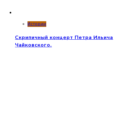
Истории
Скрипичный концерт Петра Ильича
Чайковского.