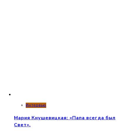
Интервью
Мария Кнушевицкая: «Папа всегда был
Свет».