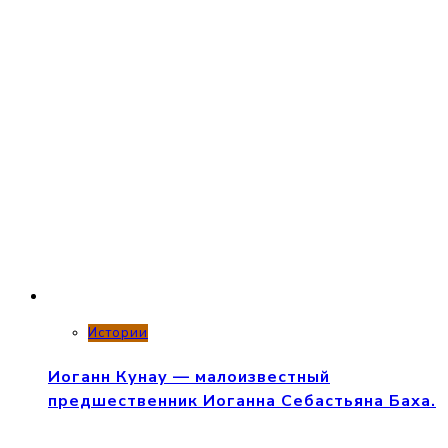
Истории
Иоганн Кунау — малоизвестный
предшественник Иоганна Себастьяна Баха.