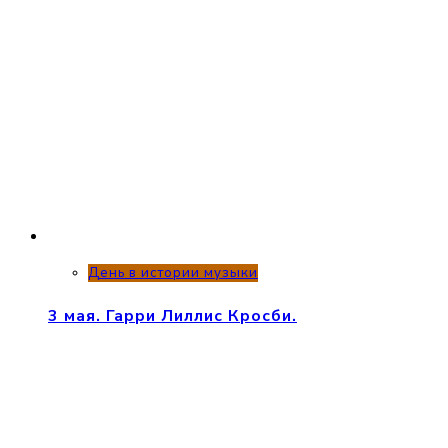
День в истории музыки
3 мая. Гарри Лиллис Кросби.