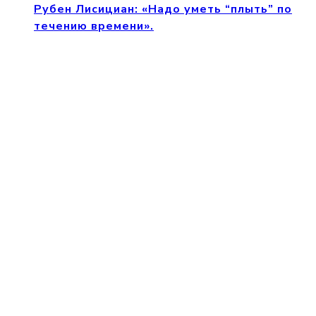
Рубен Лисициан: «Надо уметь “плыть” по
течению времени».