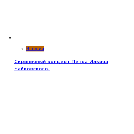
Истории
Скрипичный концерт Петра Ильича
Чайковского.