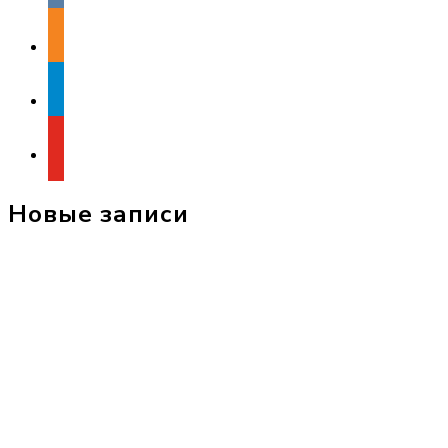
odnoklassniki
telegram
youtube
Новые записи