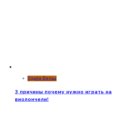
Одайя Вельц
3 причины почему нужно играть на
виолончели!