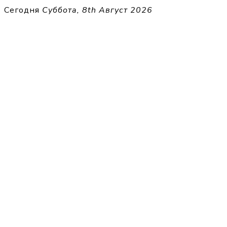
Перейти
Сегодня
Суббота, 8th Август 2026
к
THECELL
содержимому
Sheet Music for Strings