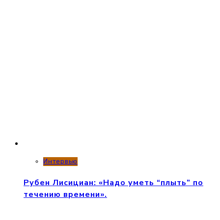
Интервью
Рубен Лисициан: «Надо уметь “плыть” по
течению времени».