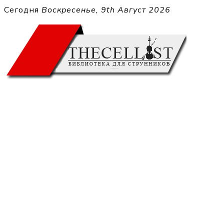
Перейти
Сегодня
Воскресенье, 9th Август 2026
к
THECELL
содержимому
Sheet Music for Strings