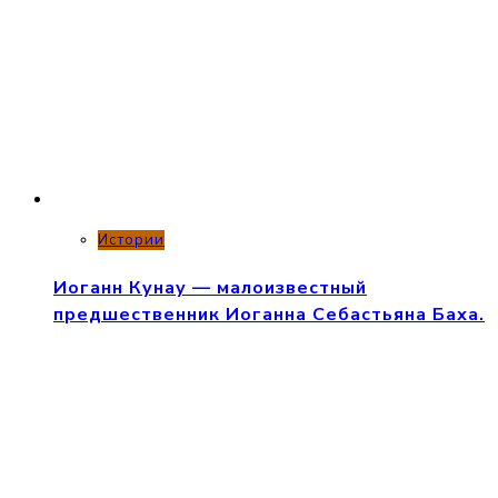
Истории
Иоганн Кунау — малоизвестный
предшественник Иоганна Себастьяна Баха.