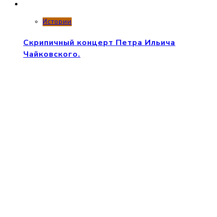
Истории
Скрипичный концерт Петра Ильича
Чайковского.