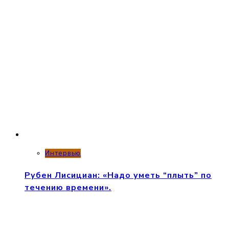
Интервью
Рубен Лисициан: «Надо уметь “плыть” по
течению времени».