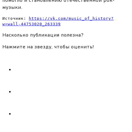
помогло и становлению отечественной рок-
музыки.
Источник: 
https://vk.com/music_of_history?
w=wall-44753020_263339
Насколько публикация полезна?
Нажмите на звезду, чтобы оценить!