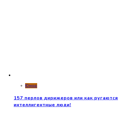
Юмор
157 перлов дирижеров или как ругаются
интеллигентные люди!