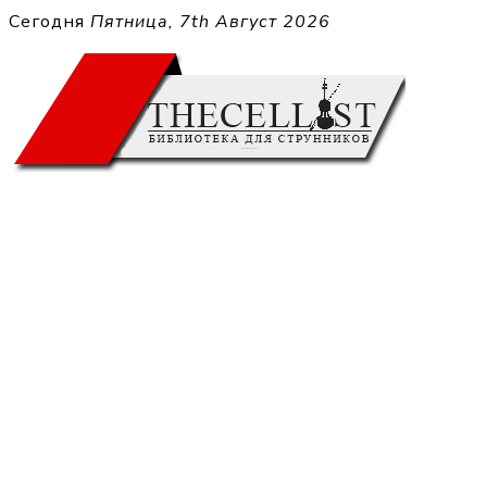
Перейти
Сегодня
Пятница, 7th Август 2026
к
THECELL
содержимому
Sheet Music for Strings