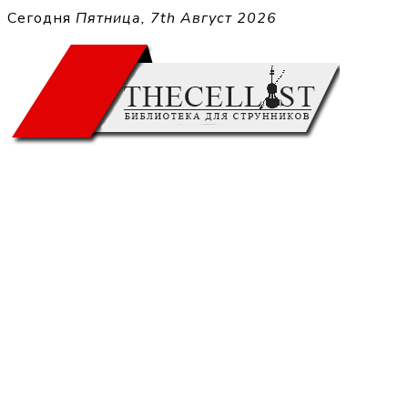
Перейти
Сегодня
Пятница, 7th Август 2026
к
THECELL
содержимому
Sheet Music for Strings