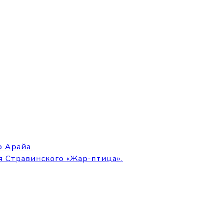
 Арайа.
я Стравинского «Жар-птица».