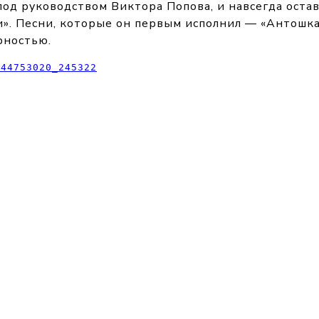
под руководством Виктора Попова, и навсегда ост
». Песни, которые он первым исполнил — «Антошка»
рностью.
-44753020_245322