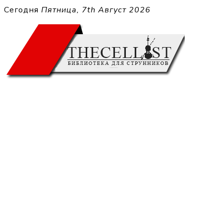
Перейти
Сегодня
Пятница, 7th Август 2026
к
THECELL
содержимому
Sheet Music for Strings