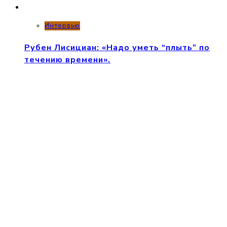
Интервью
Рубен Лисициан: «Надо уметь “плыть” по
течению времени».