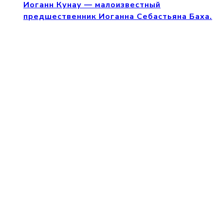
Иоганн Кунау — малоизвестный
предшественник Иоганна Себастьяна Баха.