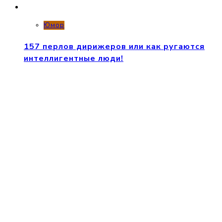
Юмор
157 перлов дирижеров или как ругаются
интеллигентные люди!