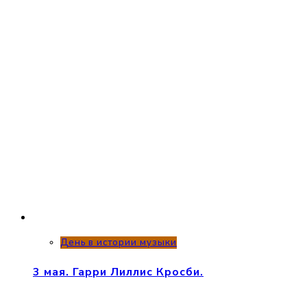
День в истории музыки
3 мая. Гарри Лиллис Кросби.