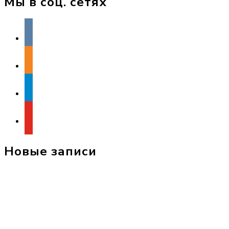
Мы в соц. сетях
vkontakte
odnoklassniki
telegram
youtube
Новые записи