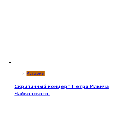
Истории
Скрипичный концерт Петра Ильича
Чайковского.