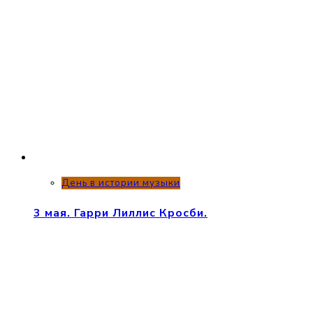
День в истории музыки
3 мая. Гарри Лиллис Кросби.