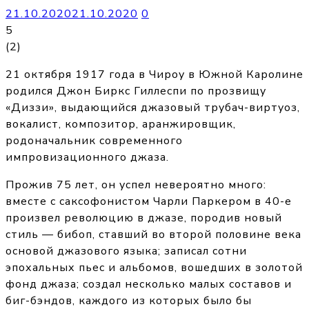
21.10.2020
21.10.2020
0
5
(
2
)
21 октября 1917 года в Чироу в Южной Каролине
родился Джон Биркс Гиллеспи по прозвищу
«Диззи», выдающийся джазовый трубач-виртуоз,
вокалист, композитор, аранжировщик,
родоначальник современного
импровизационного джаза.
Прожив 75 лет, он успел невероятно много:
вместе с саксофонистом Чарли Паркером в 40-е
произвел революцию в джазе, породив новый
стиль — бибоп, ставший во второй половине века
основой джазового языка; записал сотни
эпохальных пьес и альбомов, вошедших в золотой
фонд джаза; создал несколько малых составов и
биг-бэндов, каждого из которых было бы