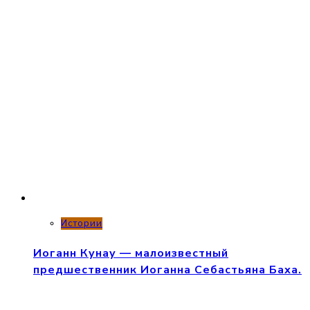
Истории
Иоганн Кунау — малоизвестный
предшественник Иоганна Себастьяна Баха.