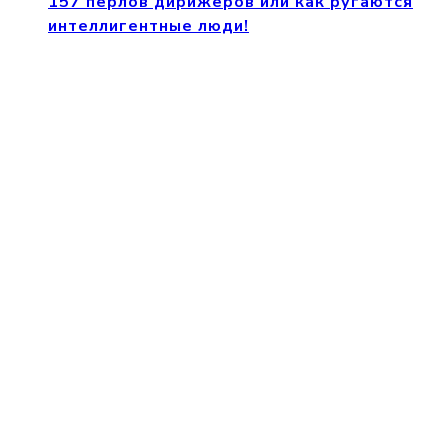
157 перлов дирижеров или как ругаются
интеллигентные люди!