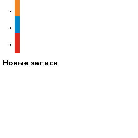
odnoklassniki
telegram
youtube
Новые записи