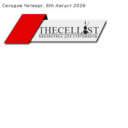
Перейти
Сегодня
Четверг, 6th Август 2026
к
THECELL
содержимому
Sheet Music for Strings