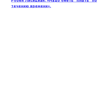
Рубен Лисициан: «Надо уметь “плыть” по
течению времени».