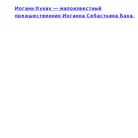
Иоганн Кунау — малоизвестный
предшественник Иоганна Себастьяна Баха.