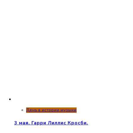
День в истории музыки
3 мая. Гарри Лиллис Кросби.