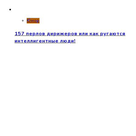
Юмор
157 перлов дирижеров или как ругаются
интеллигентные люди!