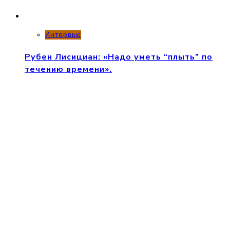
Интервью
Рубен Лисициан: «Надо уметь “плыть” по
течению времени».