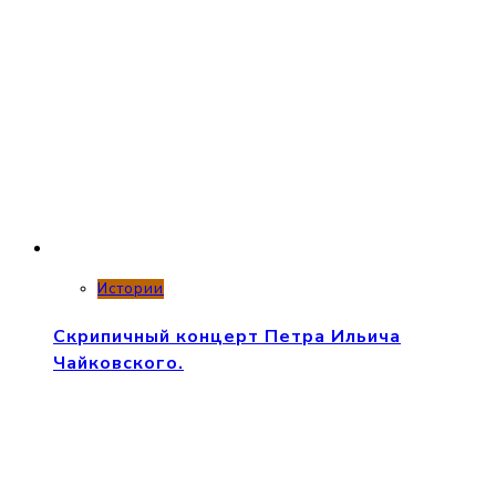
Истории
Скрипичный концерт Петра Ильича
Чайковского.