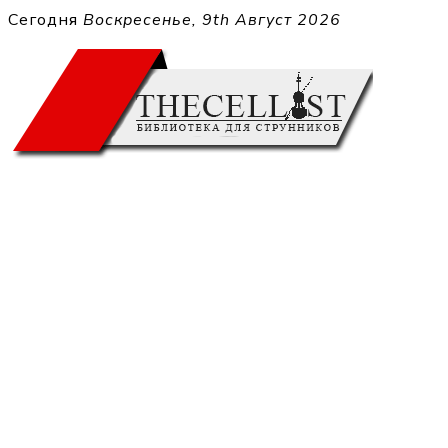
Перейти
Сегодня
Воскресенье, 9th Август 2026
к
THECELL
содержимому
Sheet Music for Strings