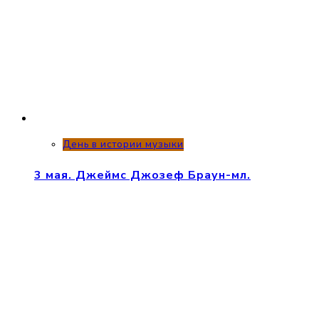
День в истории музыки
3 мая. Джеймс Джозеф Браун-мл.