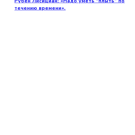
Рубен Лисициан: «Надо уметь “плыть” по
течению времени».