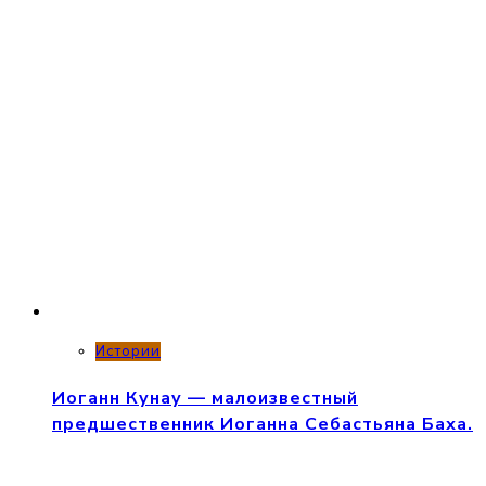
Истории
Иоганн Кунау — малоизвестный
предшественник Иоганна Себастьяна Баха.