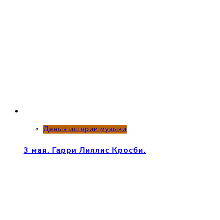
День в истории музыки
3 мая. Гарри Лиллис Кросби.