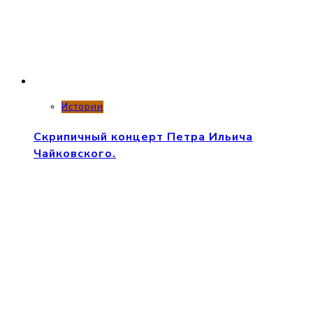
Истории
Скрипичный концерт Петра Ильича
Чайковского.