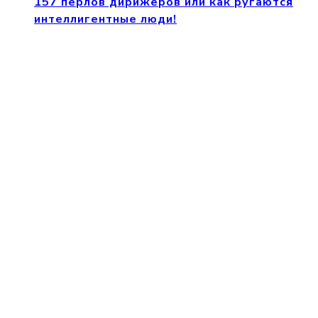
157 перлов дирижеров или как ругаются
интеллигентные люди!