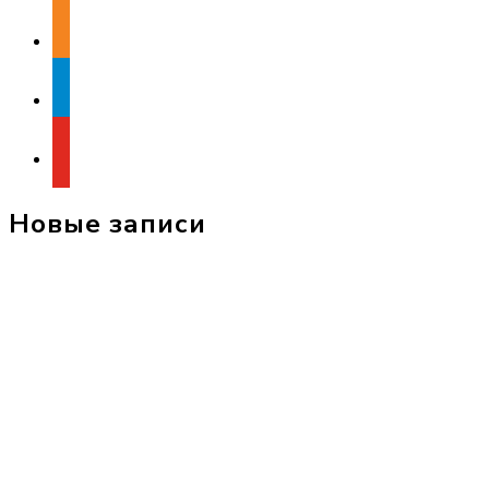
odnoklassniki
telegram
youtube
Новые записи