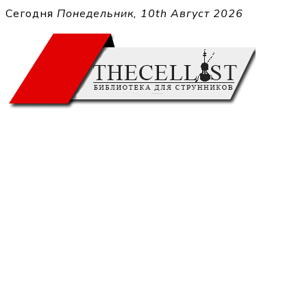
Перейти
Сегодня
Понедельник, 10th Август 2026
к
THECELL
содержимому
Sheet Music for Strings