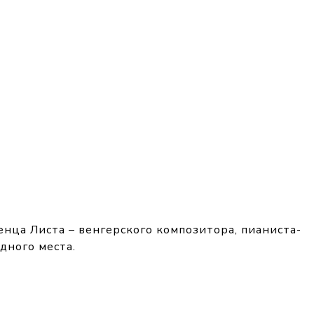
енца Листа – венгерского композитора, пианиста-
дного места.