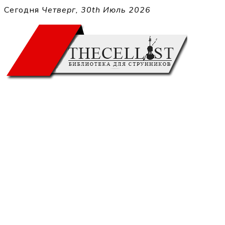
Перейти
Сегодня
Четверг, 30th Июль 2026
к
THECELL
содержимому
Sheet Music for Strings