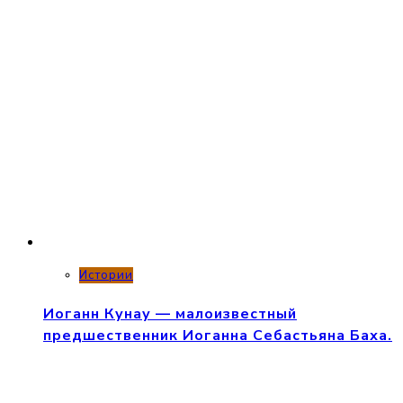
Истории
Иоганн Кунау — малоизвестный
предшественник Иоганна Себастьяна Баха.