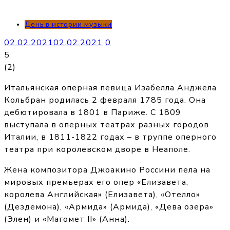
День в истории музыки
02.02.2021
02.02.2021
0
5
(
2
)
Итальянская оперная певица Изабелла Анджела
Кольбран родилась 2 февраля 1785 года. Она
дебютировала в 1801 в Париже. С 1809
выступала в оперных театрах разных городов
Италии, в 1811-1822 годах – в труппе оперного
театра при королевском дворе в Неаполе.
Жена композитора Джоакино Россини пела на
мировых премьерах его опер «Елизавета,
королева Английская» (Елизавета), «Отелло»
(Дездемона), «Армида» (Армида), «Дева озера»
(Элен) и «Магомет II» (Анна).