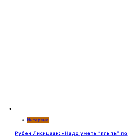
Интервью
Рубен Лисициан: «Надо уметь “плыть” по