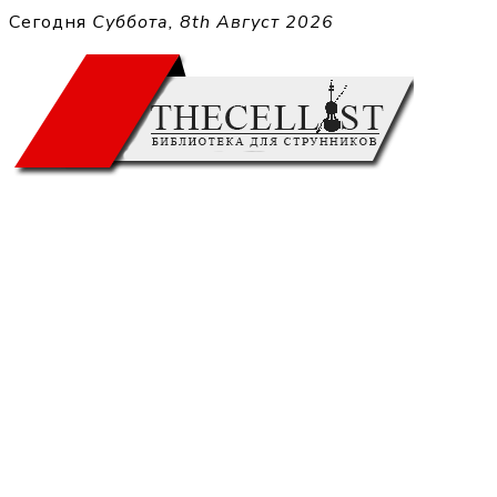
Перейти
Сегодня
Суббота, 8th Август 2026
к
THECELL
содержимому
Sheet Music for Strings