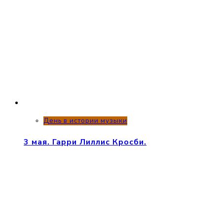
День в истории музыки
3 мая. Гарри Лиллис Кросби.