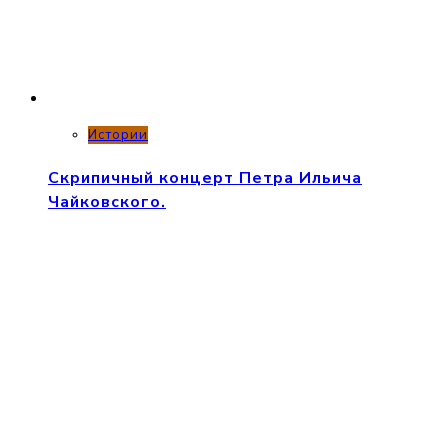
Истории
Скрипичный концерт Петра Ильича
Чайковского.