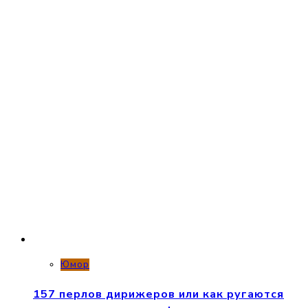
Юмор
157 перлов дирижеров или как ругаются