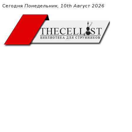
Перейти
Сегодня
Понедельник, 10th Август 2026
к
THECELL
содержимому
Sheet Music for Strings