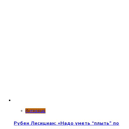
Интервью
Рубен Лисициан: «Надо уметь “плыть” по