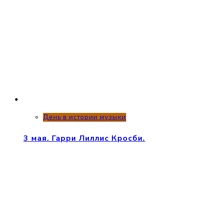
День в истории музыки
3 мая. Гарри Лиллис Кросби.