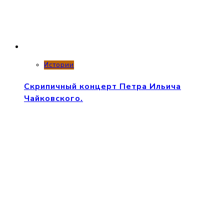
Истории
Скрипичный концерт Петра Ильича
Чайковского.