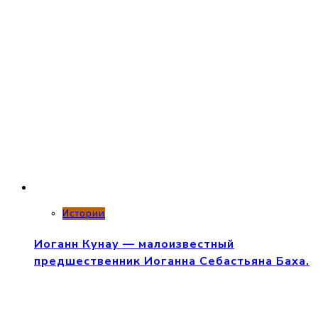
Истории
Иоганн Кунау — малоизвестный
предшественник Иоганна Себастьяна Баха.