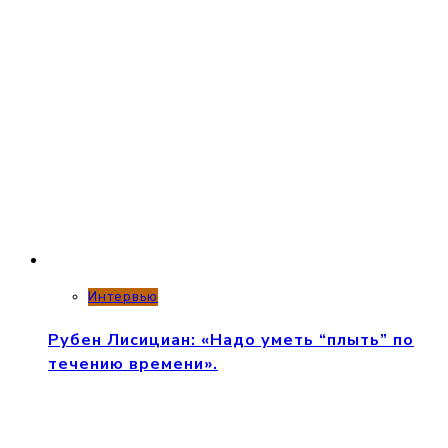
Интервью
Рубен Лисициан: «Надо уметь “плыть” по
течению времени».