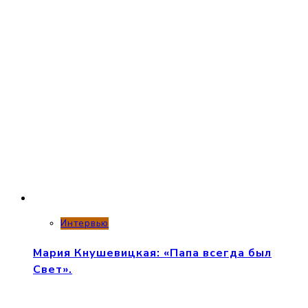
Интервью
Мария Кнушевицкая: «Папа всегда был
Свет».