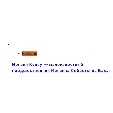
Истории
Иоганн Кунау — малоизвестный
предшественник Иоганна Себастьяна Баха.