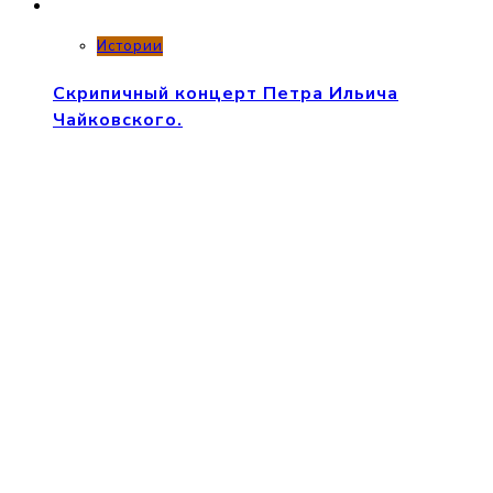
Истории
Скрипичный концерт Петра Ильича
Чайковского.