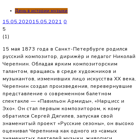
День в истории музыки
15.05.2020
15.05.2021
0
5
(
1
)
15 мая 1873 года в Санкт-Петербурге родился
русский композитор, дирижёр и педагог Николай
Черепнин. Обладая ярким композиторским
талантом, вращаясь в среде художников и
музыкантов, изменивших лицо искусства XX века,
Черепнин создал произведения, перевернувшие
представление о современном балетном
спектакле — «Павильон Армиды», «Нарцисс и
Эхо». Он стал первым композитором, к кому
обратился Сергей Дягилев, запуская свой
знаменитый проект «Русские сезоны», он высоко
оценивал Черепнина как одного из «самых
знаменитых деятелей музыки, живописи,