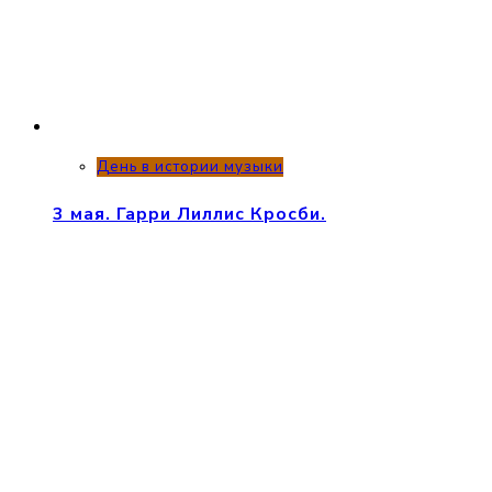
День в истории музыки
3 мая. Гарри Лиллис Кросби.