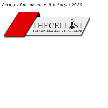
Перейти
Сегодня
Воскресенье, 9th Август 2026
к
THECELL
содержимому
Sheet Music for Strings