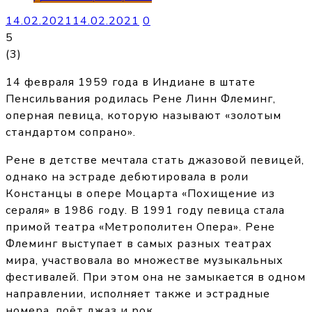
14.02.2021
14.02.2021
0
5
(
3
)
14 февраля 1959 года в Индиане в штате
Пенсильвания родилась Рене Линн Флеминг,
оперная певица, которую называют «золотым
стандартом сопрано».
Рене в детстве мечтала стать джазовой певицей,
однако на эстраде дебютировала в роли
Констанцы в опере Моцарта «Похищение из
сераля» в 1986 году. В 1991 году певица стала
примой театра «Метрополитен Опера». Рене
Флеминг выступает в самых разных театрах
мира, участвовала во множестве музыкальных
фестивалей. При этом она не замыкается в одном
направлении, исполняет также и эстрадные
номера, поёт джаз и рок.