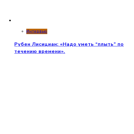
Интервью
Рубен Лисициан: «Надо уметь “плыть” по
течению времени».