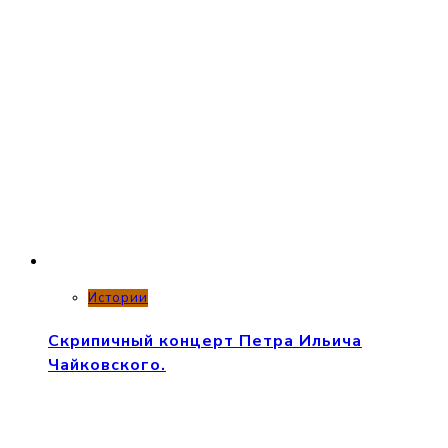
Истории
Скрипичный концерт Петра Ильича
Чайковского.