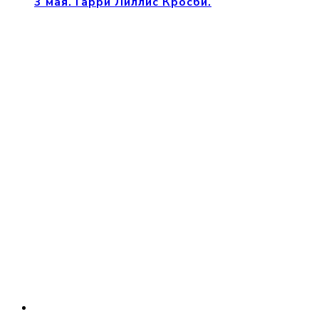
3 мая. Гарри Лиллис Кросби.