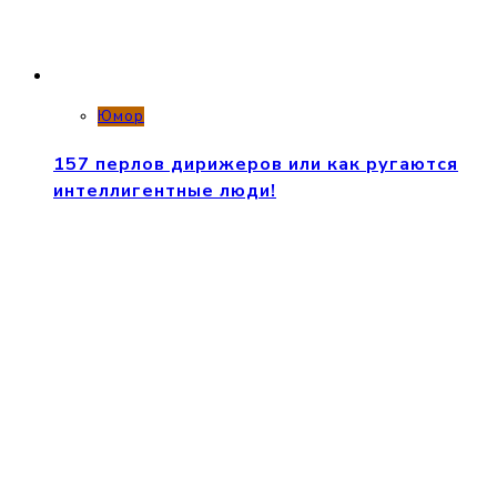
Юмор
157 перлов дирижеров или как ругаются
интеллигентные люди!