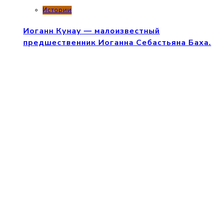
Истории
Иоганн Кунау — малоизвестный
предшественник Иоганна Себастьяна Баха.