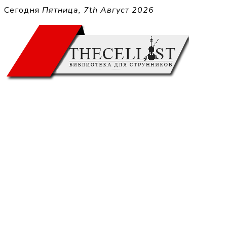
Перейти
Сегодня
Пятница, 7th Август 2026
к
THECELL
содержимому
Sheet Music for Strings